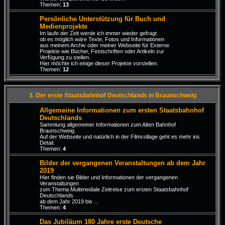
Themen:
13
Persönliche Unterstützung für Buch und
Medienprojekte
Im laufe der Zeit werde ich immer wieder gefragt
ob es möglich wäre Texte, Fotos und Informationen
aus meinem Archiv oder meiner Webseite für Externe
Projekte wie Bücher, Festschriften oder Artikeln zur
Verfügung zu stellen.
Hier möchte ich einige dieser Projekte vorstellen.
Themen:
12
3. Der erste Staatsbahnhof Deutschlands in Braunschweig
Allgemeine Informationen zum ersten Staatsbahnhof
Deutschlands
Sammlung allgemeiner Informationen zum Alten Bahnhof
Braunschweig.
Auf der Webseite und natürlich in der Filmcollage geht es mehr ins
Detail.
Themen:
4
Bilder der vergangenen Veranstaltungen ab dem Jahr
2019
Hier finden sie Bilder und Informationen der vergangenen
Veranstaltungen
zum Thema Multimediale Zeitreise zum ersten Staatsbahnhof
Deutschlands
ab dem Jahr 2019 bis ...
Themen:
4
Das Jubiläum 180 Jahre erste Deutsche