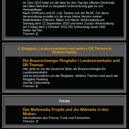
Im Jahr 2010 hatte ich die Idee für den Tag des offenen Denkmals
den Alten Bahnhof zu bespielen.Unterstützung gab es von
Heimatpfleger
Klaus Hoffmann und Dr. Lutz Tantow von der BLSK. Für diese
Veranstaltung erstellte ich die erste kleine Version meiner
Multimedialen Zeitreise. Bilder von dieser Veranstaltung am
Sonntag dem 12.September 2010 und einer Zusatz Veranstaltung
am Freitag dem 1.Oktober 2010 (50 Geburtstag neuer Hbf)
finden Sie hier.
Themen:
2
4. Ringgleis, Landeseisenbahn und weitere DB Themen in
Braunschweig.
Die Braunschweiger Ringbahn / Landeseisenbahn und
DB Themen
Hier geht es um die Deutsche Bahn die Braunschweigische
Landeseisenbahn
und im besonderen um die Ringbahn. Weitere Themen sind auch der
Ringgleis Radweg
und die Zeitschiene.
Themen:
5
Forum
Das Multimedia Projekt und die Webseite in den
Medien
Informationen aus Presse, Funk und Fernsehen.
Themen:
3