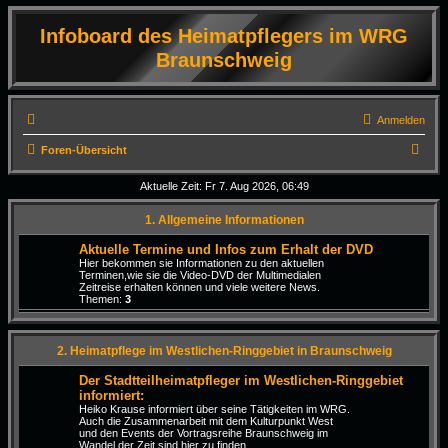
Infoboard des Heimatpflegers im WRG
Braunschweig
Anmelden
S
Foren-Übersicht
u
Aktuelle Zeit: Fr 7. Aug 2026, 06:49
c
1. Allgemeine Informationen
h
e
Aktuelle Termine und Infos zum Erhalt der DVD
Hier bekommen sie Informationen zu den aktuellen
Terminen,wie sie die Video-DVD der Multimedialen
Zeitreise erhalten können und viele weitere News.
Themen:
3
2. Heimatpflege im Westlichen-Ringgebiet in Braunschweig
Der Stadtteilheimatpfleger im Westlichen-Ringgebiet
informiert:
Heiko Krause informiert über seine Tätigkeiten im WRG.
Auch die Zusammenarbeit mit dem Kulturpunkt West
und den Events der Vortragsreihe Braunschweig im
Wandel der Zeit sind hier zu finden.