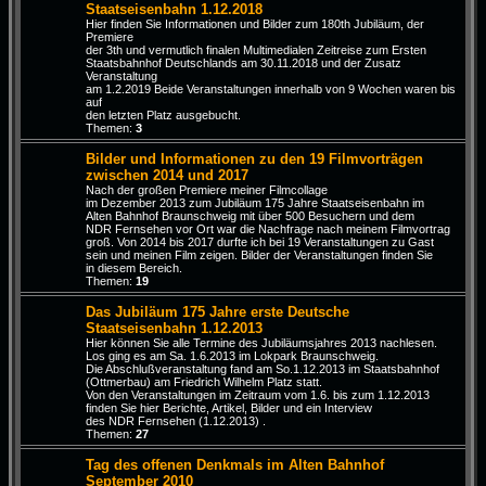
Staatseisenbahn 1.12.2018
Hier finden Sie Informationen und Bilder zum 180th Jubiläum, der
Premiere
der 3th und vermutlich finalen Multimedialen Zeitreise zum Ersten
Staatsbahnhof Deutschlands am 30.11.2018 und der Zusatz
Veranstaltung
am 1.2.2019 Beide Veranstaltungen innerhalb von 9 Wochen waren bis
auf
den letzten Platz ausgebucht.
Themen:
3
Bilder und Informationen zu den 19 Filmvorträgen
zwischen 2014 und 2017
Nach der großen Premiere meiner Filmcollage
im Dezember 2013 zum Jubiläum 175 Jahre Staatseisenbahn im
Alten Bahnhof Braunschweig mit über 500 Besuchern und dem
NDR Fernsehen vor Ort war die Nachfrage nach meinem Filmvortrag
groß. Von 2014 bis 2017 durfte ich bei 19 Veranstaltungen zu Gast
sein und meinen Film zeigen. Bilder der Veranstaltungen finden Sie
in diesem Bereich.
Themen:
19
Das Jubiläum 175 Jahre erste Deutsche
Staatseisenbahn 1.12.2013
Hier können Sie alle Termine des Jubiläumsjahres 2013 nachlesen.
Los ging es am Sa. 1.6.2013 im Lokpark Braunschweig.
Die Abschlußveranstaltung fand am So.1.12.2013 im Staatsbahnhof
(Ottmerbau) am Friedrich Wilhelm Platz statt.
Von den Veranstaltungen im Zeitraum vom 1.6. bis zum 1.12.2013
finden Sie hier Berichte, Artikel, Bilder und ein Interview
des NDR Fernsehen (1.12.2013) .
Themen:
27
Tag des offenen Denkmals im Alten Bahnhof
September 2010