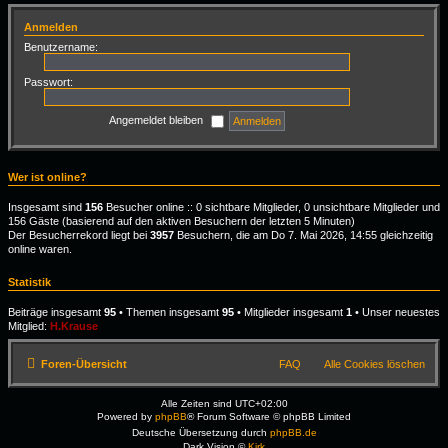
Anmelden
Benutzername:
Passwort:
Angemeldet bleiben
Wer ist online?
Insgesamt sind
156
Besucher online :: 0 sichtbare Mitglieder, 0 unsichtbare Mitglieder und
156 Gäste (basierend auf den aktiven Besuchern der letzten 5 Minuten)
Der Besucherrekord liegt bei
3957
Besuchern, die am Do 7. Mai 2026, 14:55 gleichzeitig
online waren.
Statistik
Beiträge insgesamt
95
• Themen insgesamt
95
• Mitglieder insgesamt
1
• Unser neuestes
Mitglied:
H.Krause
Foren-Übersicht
FAQ
Alle Cookies löschen
Alle Zeiten sind
UTC+02:00
Powered by
phpBB
® Forum Software © phpBB Limited
Deutsche Übersetzung durch
phpBB.de
Dark Vision ©
Kirk