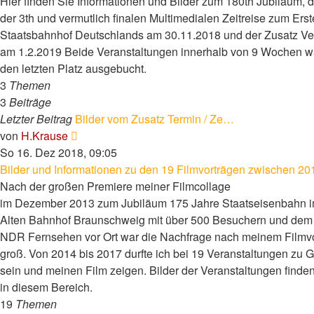
Hier finden Sie Informationen und Bilder zum 180th Jubiläum, 
der 3th und vermutlich finalen Multimedialen Zeitreise zum Ers
Staatsbahnhof Deutschlands am 30.11.2018 und der Zusatz Ve
am 1.2.2019 Beide Veranstaltungen innerhalb von 9 Wochen wa
den letzten Platz ausgebucht.
3
Themen
3
Beiträge
Letzter Beitrag
Bilder vom Zusatz Termin / Ze…
Neuester
von
H.Krause
Beitrag
So 16. Dez 2018, 09:05
Bilder und Informationen zu den 19 Filmvorträgen zwischen 2
Nach der großen Premiere meiner Filmcollage
im Dezember 2013 zum Jubiläum 175 Jahre Staatseisenbahn 
Alten Bahnhof Braunschweig mit über 500 Besuchern und dem
NDR Fernsehen vor Ort war die Nachfrage nach meinem Filmvo
groß. Von 2014 bis 2017 durfte ich bei 19 Veranstaltungen zu G
sein und meinen Film zeigen. Bilder der Veranstaltungen finde
in diesem Bereich.
19
Themen