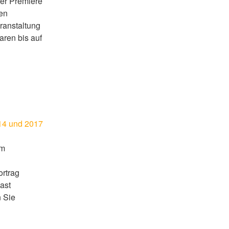
der Premiere
ten
ranstaltung
ren bis auf
014 und 2017
im
rtrag
ast
n Sie