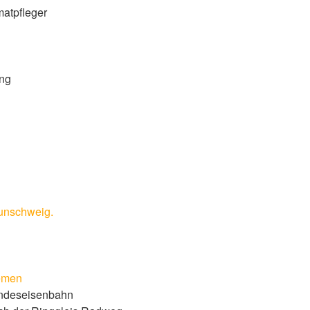
matpfleger
ung
unschweig.
emen
andeseisenbahn