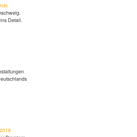
ands
nschweig.
ins Detail.
nstaltungen
Deutschlands
.2018