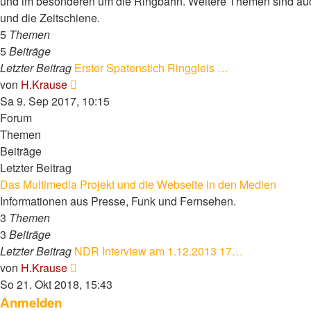
und im besonderen um die Ringbahn. Weitere Themen sind au
und die Zeitschiene.
5
Themen
5
Beiträge
Letzter Beitrag
Erster Spatenstich Ringgleis …
Neuester
von
H.Krause
Beitrag
Sa 9. Sep 2017, 10:15
Forum
Themen
Beiträge
Letzter Beitrag
Das Multimedia Projekt und die Webseite in den Medien
Informationen aus Presse, Funk und Fernsehen.
3
Themen
3
Beiträge
Letzter Beitrag
NDR Interview am 1.12.2013 17…
Neuester
von
H.Krause
Beitrag
So 21. Okt 2018, 15:43
Anmelden