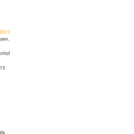
.2013
esen.
hnhof
013
als