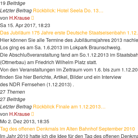
19
Beiträge
Letzter Beitrag
Rückblick: Hotel Seela Do. 13…
Neuester
von
H.Krause
Beitrag
Sa 15. Apr 2017, 18:23
Das Jubiläum 175 Jahre erste Deutsche Staatseisenbahn 1.12
Hier können Sie alle Termine des Jubiläumsjahres 2013 nachl
Los ging es am Sa. 1.6.2013 im Lokpark Braunschweig.
Die Abschlußveranstaltung fand am So.1.12.2013 im Staatsba
(Ottmerbau) am Friedrich Wilhelm Platz statt.
Von den Veranstaltungen im Zeitraum vom 1.6. bis zum 1.12.2
finden Sie hier Berichte, Artikel, Bilder und ein Interview
des NDR Fernsehen (1.12.2013) .
27
Themen
27
Beiträge
Letzter Beitrag
Rückblick Finale am 1.12.2013…
Neuester
von
H.Krause
Beitrag
Mo 2. Dez 2013, 18:35
Tag des offenen Denkmals im Alten Bahnhof September 2010
Im Jahr 2010 hatte ich die Idee für den Tag des offenen Denkm