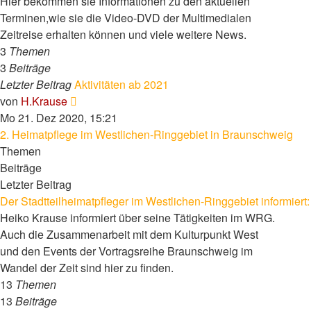
Hier bekommen sie Informationen zu den aktuellen
Terminen,wie sie die Video-DVD der Multimedialen
Zeitreise erhalten können und viele weitere News.
3
Themen
3
Beiträge
Letzter Beitrag
Aktivitäten ab 2021
Neuester
von
H.Krause
Beitrag
Mo 21. Dez 2020, 15:21
2. Heimatpflege im Westlichen-Ringgebiet in Braunschweig
Themen
Beiträge
Letzter Beitrag
Der Stadtteilheimatpfleger im Westlichen-Ringgebiet informiert:
Heiko Krause informiert über seine Tätigkeiten im WRG.
Auch die Zusammenarbeit mit dem Kulturpunkt West
und den Events der Vortragsreihe Braunschweig im
Wandel der Zeit sind hier zu finden.
13
Themen
13
Beiträge