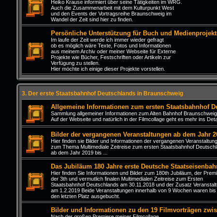
Heiko Krause informiert über seine Tätigkeiten im WRG.
Auch die Zusammenarbeit mit dem Kulturpunkt West
und den Events der Vortragsreihe Braunschweig im
Wandel der Zeit sind hier zu finden.
Persönliche Unterstützung für Buch und Medienprojekt
Im laufe der Zeit werde ich immer wieder gefragt
ob es möglich wäre Texte, Fotos und Informationen
aus meinem Archiv oder meiner Webseite für Externe
Projekte wie Bücher, Festschriften oder Artikeln zur
Verfügung zu stellen.
Hier möchte ich einige dieser Projekte vorstellen.
3. Der erste Staatsbahnhof Deutschlands in Braunschweig
Allgemeine Informationen zum ersten Staatsbahnhof D
Sammlung allgemeiner Informationen zum Alten Bahnhof Braunschweig
Auf der Webseite und natürlich in der Filmcollage geht es mehr ins Detai
Bilder der vergangenen Veranstaltungen ab dem Jahr 2
Hier finden sie Bilder und Informationen der vergangenen Veranstaltun
zum Thema Multimediale Zeitreise zum ersten Staatsbahnhof Deutsch
ab dem Jahr 2019 bis ...
Das Jubiläum 180 Jahre erste Deutsche Staatseisenbah
Hier finden Sie Informationen und Bilder zum 180th Jubiläum, der Prem
der 3th und vermutlich finalen Multimedialen Zeitreise zum Ersten
Staatsbahnhof Deutschlands am 30.11.2018 und der Zusatz Veranstal
am 1.2.2019 Beide Veranstaltungen innerhalb von 9 Wochen waren bis
den letzten Platz ausgebucht.
Bilder und Informationen zu den 19 Filmvorträgen zwi
Nach der großen Premiere meiner Filmcollage