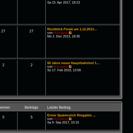
B
g
e
Sa 15. Apr 2017, 18:23
e
u
i
e
t
s
r
t
a
e
g
r
B
Rückblick Finale am 1.12.2013…
e
27
27
N
von
H.Krause
i
e
Mo 2. Dez 2013, 18:35
t
u
r
e
a
s
g
t
e
r
B
50 Jahre neuer Hauptbahnhof 1…
e
2
2
N
von
H.Krause
i
e
So 17. Feb 2019, 13:09
t
u
r
e
a
s
g
t
e
r
B
e
i
t
hemen
Beiträge
Letzter Beitrag
r
a
Erster Spatenstich Ringgleis …
g
5
5
N
von
H.Krause
e
Sa 9. Sep 2017, 10:15
u
e
s