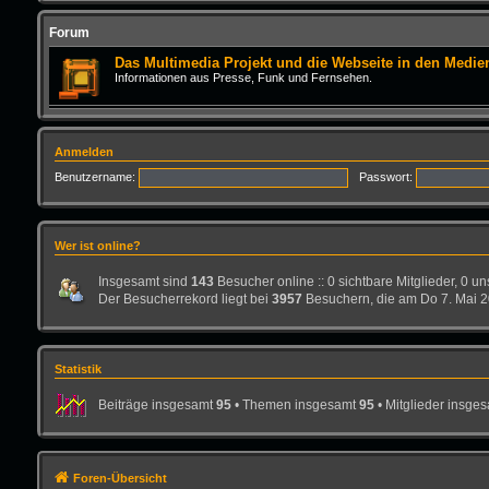
Forum
Das Multimedia Projekt und die Webseite in den Medie
Informationen aus Presse, Funk und Fernsehen.
Anmelden
Benutzername:
Passwort:
Wer ist online?
Insgesamt sind
143
Besucher online :: 0 sichtbare Mitglieder, 0 u
Der Besucherrekord liegt bei
3957
Besuchern, die am Do 7. Mai 20
Statistik
Beiträge insgesamt
95
• Themen insgesamt
95
• Mitglieder insge
Foren-Übersicht