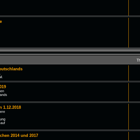
e
T
eutschlands
.
l.
019
gen
lands
n 1.12.2018
iere
tung
 auf
schen 2014 und 2017