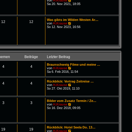
N
von
H.Krause
i
e
Sa 20. Nov 2021, 18:05
t
u
r
e
a
s
g
t
Was gibts im Wilden Westen Ar…
e
12
12
N
von
H.Krause
r
e
So 12. Nov 2023, 16:56
B
u
e
e
i
s
t
t
r
e
a
r
g
B
e
hemen
Beiträge
Letzter Beitrag
i
t
Braunschweig Filme und meine …
r
4
4
N
von
H.Krause
a
e
Sa 6. Feb 2016, 11:54
g
u
e
Rückblick: Vortrag Zeitreise …
s
4
4
N
von
H.Krause
t
e
So 27. Okt 2019, 11:10
e
u
r
e
B
s
e
Bilder vom Zusatz Termin / Ze…
t
3
3
i
N
von
H.Krause
e
t
e
So 16. Dez 2018, 09:05
r
r
u
B
a
e
e
g
s
i
t
t
e
r
Rückblick: Hotel Seela Do. 13…
r
19
19
a
N
von
H.Krause