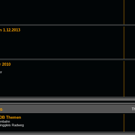
n 1.12.2013
r 2010
er
g.
T
 DB Themen
senbahn
inggleis Radweg