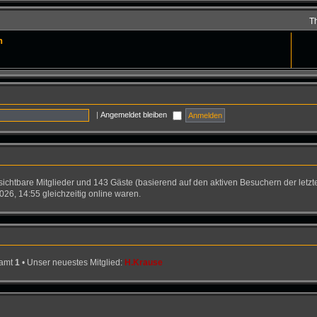
T
n
|
Angemeldet bleiben
nsichtbare Mitglieder und 143 Gäste (basierend auf den aktiven Besuchern der letzt
26, 14:55 gleichzeitig online waren.
samt
1
• Unser neuestes Mitglied:
H.Krause