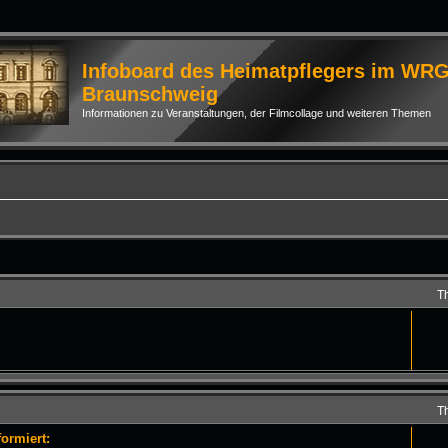
Infoboard des Heimatpflegers im WR
Braunschweig
Informationen zu Veranstaltungen, der Filmcollage und weiteren Themen
T
T
ormiert: