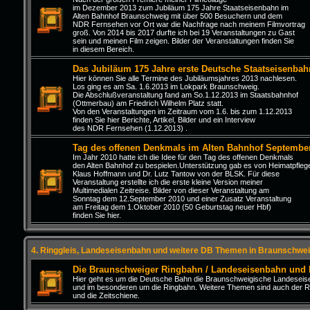
im Dezember 2013 zum Jubiläum 175 Jahre Staatseisenbahn im
Alten Bahnhof Braunschweig mit über 500 Besuchern und dem
NDR Fernsehen vor Ort war die Nachfrage nach meinem Filmvortrag
groß. Von 2014 bis 2017 durfte ich bei 19 Veranstaltungen zu Gast
sein und meinen Film zeigen. Bilder der Veranstaltungen finden Sie
in diesem Bereich.
Das Jubiläum 175 Jahre erste Deutsche Staatseisenbah
Hier können Sie alle Termine des Jubiläumsjahres 2013 nachlesen.
Los ging es am Sa. 1.6.2013 im Lokpark Braunschweig.
Die Abschlußveranstaltung fand am So.1.12.2013 im Staatsbahnhof
(Ottmerbau) am Friedrich Wilhelm Platz statt.
Von den Veranstaltungen im Zeitraum vom 1.6. bis zum 1.12.2013
finden Sie hier Berichte, Artikel, Bilder und ein Interview
des NDR Fernsehen (1.12.2013) .
Tag des offenen Denkmals im Alten Bahnhof Septembe
Im Jahr 2010 hatte ich die Idee für den Tag des offenen Denkmals
den Alten Bahnhof zu bespielen.Unterstützung gab es von Heimatpfleg
Klaus Hoffmann und Dr. Lutz Tantow von der BLSK. Für diese
Veranstaltung erstellte ich die erste kleine Version meiner
Multimedialen Zeitreise. Bilder von dieser Veranstaltung am
Sonntag dem 12.September 2010 und einer Zusatz Veranstaltung
am Freitag dem 1.Oktober 2010 (50 Geburtstag neuer Hbf)
finden Sie hier.
4. Ringgleis, Landeseisenbahn und weitere DB Themen in Braunschwei
Die Braunschweiger Ringbahn / Landeseisenbahn und
Hier geht es um die Deutsche Bahn die Braunschweigische Landesei
und im besonderen um die Ringbahn. Weitere Themen sind auch der R
und die Zeitschiene.