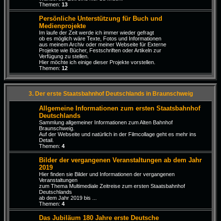
Themen:
13
Persönliche Unterstützung für Buch und
Medienprojekte
Im laufe der Zeit werde ich immer wieder gefragt
ob es möglich wäre Texte, Fotos und Informationen
aus meinem Archiv oder meiner Webseite für Externe
Projekte wie Bücher, Festschriften oder Artikeln zur
Verfügung zu stellen.
Hier möchte ich einige dieser Projekte vorstellen.
Themen:
12
3. Der erste Staatsbahnhof Deutschlands in Braunschweig
Allgemeine Informationen zum ersten Staatsbahnhof
Deutschlands
Sammlung allgemeiner Informationen zum Alten Bahnhof
Braunschweig.
Auf der Webseite und natürlich in der Filmcollage geht es mehr ins
Detail.
Themen:
4
Bilder der vergangenen Veranstaltungen ab dem Jahr
2019
Hier finden sie Bilder und Informationen der vergangenen
Veranstaltungen
zum Thema Multimediale Zeitreise zum ersten Staatsbahnhof
Deutschlands
ab dem Jahr 2019 bis ...
Themen:
4
Das Jubiläum 180 Jahre erste Deutsche