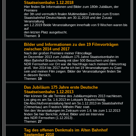
Staatseisenbahn 1.12.2018
Hier finden Sie Informationen und Bilder zum 180th Jubiläum, der
Premiere
der 3th und vermutlich finalen Multimedialen Zeitreise zum Ersten
Staatsbahnhof Deutschlands am 30.11.2018 und der Zusatz
Veranstaltung
am 1.2.2019 Beide Veranstaltungen innerhalb von 9 Wochen waren bis
auf
den letzten Platz ausgebucht.
Themen:
3
Bilder und Informationen zu den 19 Filmvorträgen
zwischen 2014 und 2017
Nach der großen Premiere meiner Filmcollage
im Dezember 2013 zum Jubiläum 175 Jahre Staatseisenbahn im
Alten Bahnhof Braunschweig mit über 500 Besuchern und dem
NDR Fernsehen vor Ort war die Nachfrage nach meinem Filmvortrag
groß. Von 2014 bis 2017 durfte ich bei 19 Veranstaltungen zu Gast
sein und meinen Film zeigen. Bilder der Veranstaltungen finden Sie
in diesem Bereich.
Themen:
19
Das Jubiläum 175 Jahre erste Deutsche
Staatseisenbahn 1.12.2013
Hier können Sie alle Termine des Jubiläumsjahres 2013 nachlesen.
Los ging es am Sa. 1.6.2013 im Lokpark Braunschweig.
Die Abschlußveranstaltung fand am So.1.12.2013 im Staatsbahnhof
(Ottmerbau) am Friedrich Wilhelm Platz statt.
Von den Veranstaltungen im Zeitraum vom 1.6. bis zum 1.12.2013
finden Sie hier Berichte, Artikel, Bilder und ein Interview
des NDR Fernsehen (1.12.2013) .
Themen:
27
Tag des offenen Denkmals im Alten Bahnhof
September 2010