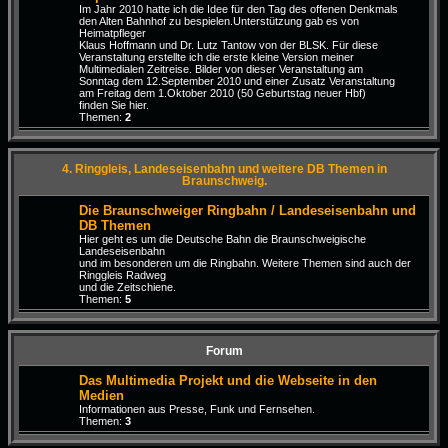
Im Jahr 2010 hatte ich die Idee für den Tag des offenen Denkmals
den Alten Bahnhof zu bespielen.Unterstützung gab es von
Heimatpfleger
Klaus Hoffmann und Dr. Lutz Tantow von der BLSK. Für diese
Veranstaltung erstellte ich die erste kleine Version meiner
Multimedialen Zeitreise. Bilder von dieser Veranstaltung am
Sonntag dem 12.September 2010 und einer Zusatz Veranstaltung
am Freitag dem 1.Oktober 2010 (50 Geburtstag neuer Hbf)
finden Sie hier.
Themen:
2
4. Ringgleis, Landeseisenbahn und weitere DB Themen in
Braunschweig.
Die Braunschweiger Ringbahn / Landeseisenbahn und
DB Themen
Hier geht es um die Deutsche Bahn die Braunschweigische
Landeseisenbahn
und im besonderen um die Ringbahn. Weitere Themen sind auch der
Ringgleis Radweg
und die Zeitschiene.
Themen:
5
Forum
Das Multimedia Projekt und die Webseite in den
Medien
Informationen aus Presse, Funk und Fernsehen.
Themen:
3