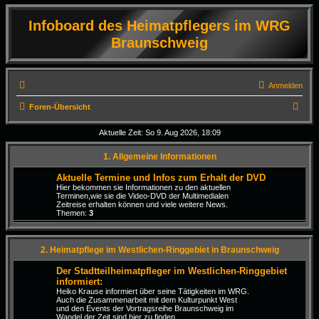
Infoboard des Heimatpflegers im WRG
Braunschweig
Anmelden
S
Foren-Übersicht
u
Aktuelle Zeit: So 9. Aug 2026, 18:09
c
1. Allgemeine Informationen
h
e
Aktuelle Termine und Infos zum Erhalt der DVD
Hier bekommen sie Informationen zu den aktuellen
Terminen,wie sie die Video-DVD der Multimedialen
Zeitreise erhalten können und viele weitere News.
Themen:
3
2. Heimatpflege im Westlichen-Ringgebiet in Braunschweig
Der Stadtteilheimatpfleger im Westlichen-Ringgebiet
informiert:
Heiko Krause informiert über seine Tätigkeiten im WRG.
Auch die Zusammenarbeit mit dem Kulturpunkt West
und den Events der Vortragsreihe Braunschweig im
Wandel der Zeit sind hier zu finden.