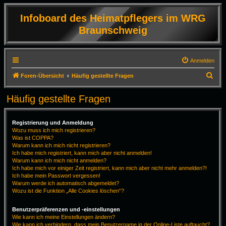
Infoboard des Heimatpflegers im WRG
Braunschweig
Anmelden
S
Foren-Übersicht
Häufig gestellte Fragen
u
Häufig gestellte Fragen
c
h
Registrierung und Anmeldung
e
Wozu muss ich mich registrieren?
Was ist COPPA?
Warum kann ich mich nicht registrieren?
Ich habe mich registriert, kann mich aber nicht anmelden!
Warum kann ich mich nicht anmelden?
Ich habe mich vor einiger Zeit registriert, kann mich aber nicht mehr anmelden?!
Ich habe mein Passwort vergessen!
Warum werde ich automatisch abgemeldet?
Wozu ist die Funktion „Alle Cookies löschen“?
Benutzerpräferenzen und -einstellungen
Wie kann ich meine Einstellungen ändern?
Wie kann ich verhindern, dass mein Benutzername in der Online-Liste auftaucht?