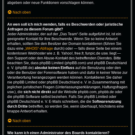
abgeben oder neue Funktionen vorschlagen können.
Nach oben
An wen soll ich mich wenden, falls es Beschwerden oder juristische
Anfragen zu diesem Forum gibt?
Jeder Administrator, der auf der „Das Team“-Seite aufgeführt ist, ist ein
geeigneter Kontakt für Ihre Beschwerde. Wenn Sie so keine Antwort
erhalten, sollten Sie den Besitzer der Domain kontaktieren (führen Sie
dazu eine
„WHOIS“-Abfrage
durch) oder — falls diese Seite bei einem
kostenlosen Webhoster wie z. B. Yahoo!, free.fr, funpic.de usw. liegt —
den Support oder den Abuse-Kontakt des betreffenden Dienstes. Bitte
beachten Sie, dass phpBB Limited (phpBB.com) und phpBB Deutschland
e. V. (phpBB.de)
absolut keinen Einfluss
auf die Benutzung oder den
oder die Benutzer der Forensoftware haben und dafür in keiner Weise zur
Verantwortung herangezogen werden können. Kontaktieren Sie daher
nie phpBB Limited oder phpBB Deutschland e. V. in Zusammenhang mit
jeglichen juristischen Fragen (Unterlassungserklärungen, Haftungsfragen
usw.), die
sich nicht direkt
auf die Website phpbb.com, phpbb.de oder
die phpBB-Software selbst beziehen. Falls Sie phpBB Limited oder
phpBB Deutschland e. V. E-Mails schreiben, die die
Softwarenutzung
durch Dritte
betreffen, so werden Sie, wenn überhaupt, höchstens eine
knappe Antwort erhalten.
Nach oben
Wie kann ich einen Administrator des Boards kontaktieren?