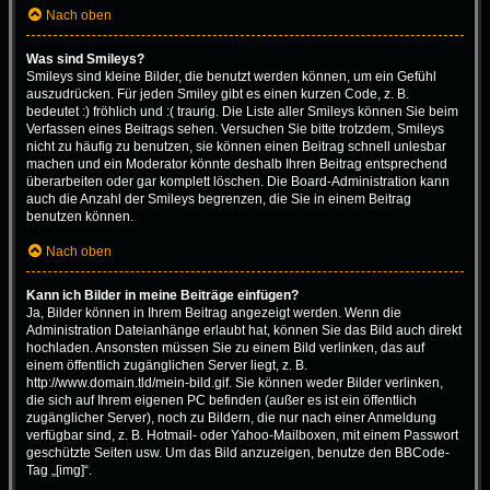
Nach oben
Was sind Smileys?
Smileys sind kleine Bilder, die benutzt werden können, um ein Gefühl
auszudrücken. Für jeden Smiley gibt es einen kurzen Code, z. B.
bedeutet :) fröhlich und :( traurig. Die Liste aller Smileys können Sie beim
Verfassen eines Beitrags sehen. Versuchen Sie bitte trotzdem, Smileys
nicht zu häufig zu benutzen, sie können einen Beitrag schnell unlesbar
machen und ein Moderator könnte deshalb Ihren Beitrag entsprechend
überarbeiten oder gar komplett löschen. Die Board-Administration kann
auch die Anzahl der Smileys begrenzen, die Sie in einem Beitrag
benutzen können.
Nach oben
Kann ich Bilder in meine Beiträge einfügen?
Ja, Bilder können in Ihrem Beitrag angezeigt werden. Wenn die
Administration Dateianhänge erlaubt hat, können Sie das Bild auch direkt
hochladen. Ansonsten müssen Sie zu einem Bild verlinken, das auf
einem öffentlich zugänglichen Server liegt, z. B.
http://www.domain.tld/mein-bild.gif. Sie können weder Bilder verlinken,
die sich auf Ihrem eigenen PC befinden (außer es ist ein öffentlich
zugänglicher Server), noch zu Bildern, die nur nach einer Anmeldung
verfügbar sind, z. B. Hotmail- oder Yahoo-Mailboxen, mit einem Passwort
geschützte Seiten usw. Um das Bild anzuzeigen, benutze den BBCode-
Tag „[img]“.