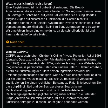
Wozu muss ich mich registrieren?
Eine Registrierung ist nicht unbedingt zwingend. Die Board-
Administration dieses Forums entscheidet, ob Sie registriert sein müssen,
um Beiträge zu schreiben. Auf jeden Fall erhalten Sie als registriertes
Mitglied Zugriff auf zusätzliche Funktionen, die Gästen nicht zur
Verfügung stehen: zum Beispiel Avatarbilder, Private Nachrichten, E-Mail-
Versand an andere Mitglieder, Beitritt zu Benutzergruppen und so weiter.
Wir empfehlen Ihnen eine Anmeldung, da sie schnell erledigt ist und
Ihnen zahlreiche Vorteile bietet.
Nach oben
Was ist COPPA?
COPPA, ausgeschrieben Children’s Online Privacy Protection Act of 1998
(deutsch: Gesetz zum Schutz der Privatsphäre von Kindern im Internet
von 1998) ist ein Gesetz in den USA, welches festlegt, dass Websites, die
möglicherweise persönliche Daten von Kindern unter 13 Jahren erheben,
hierzu die Zustimmung der Eltern beziehungsweise des oder der
Erziehungsberechtigten benötigen. Wenn Sie sich unsicher sind, ob dies
auf Sie oder die Website, auf der Sie sich zu registrieren versuchen,
zutrifft, ziehen Sie einen rechtlichen Beistand zu Rate. Bitte beachten Sie,
dass phpBB Limited und der Besitzer dieses Boards keine
Rechtsberatung anbieten kann und nicht die Anlaufstelle für
Rechtsangelegenheiten jeglicher Art ist; außer solchen, die unter der
Frage „An wen soll ich mich wenden, falls es Beschwerden oder
juristische Anfragen zu diesem Forum gibt?“ behandelt werden.