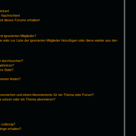
hicken!
 Nachrichten!
ied dieses Forums erhalten!
d ignorierten Mitglieder?
de oder zur Liste der ignorierten Mitglieder hinzufügen oder diese wieder aus den
en durchsuchen?
rgebnisse?
re Seite?
Themen finden?
Lesezeichen und einem Abonnements für ein Thema oder Forum?
ma setzen oder ein Thema abonnieren?
 zulässig?
hänge erhalten?