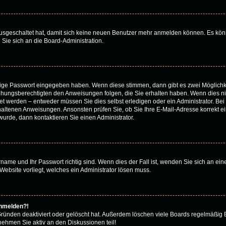
 ausgeschaltet hat, damit sich keine neuen Benutzer mehr anmelden können. Es kön
 Sie sich an die Board-Administration.
htige Passwort eingegeben haben. Wenn diese stimmen, dann gibt es zwei Möglich
iehungsberechtigten den Anweisungen folgen, die Sie erhalten haben. Wenn dies nicht
 werden – entweder müssen Sie dies selbst erledigen oder ein Administrator. Bei de
thaltenen Anweisungen. Ansonsten prüfen Sie, ob Sie Ihre E-Mail-Adresse korrekt 
urde, dann kontaktieren Sie einen Administrator.
rname und Ihr Passwort richtig sind. Wenn dies der Fall ist, wenden Sie sich an ei
Website vorliegt, welches ein Administrator lösen muss.
anmelden?!
Gründen deaktiviert oder gelöscht hat. Außerdem löschen viele Boards regelmäßig B
nehmen Sie aktiv an den Diskussionen teil!