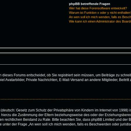
phpBB betreffende Fragen
Wer hat diese Forensoftware entwickelt?
Warum ist Funktion x oder y nicht enthalten
An wen soll ich mich wenden, falls es Besc
Wie kann ich einen Administrator des Board
dieses Forums entscheidet, ob Sie registriert sein müssen, um Beiträge zu schreiben.
iel Avatarbilder, Private Nachrichten, E-Mail-Versand an andere Mitglieder, Beitri
(deutsch: Gesetz zum Schutz der Privatsphäre von Kindern im Internet von 1998) is
hierzu die Zustimmung der Eltern beziehungsweise des oder der Erziehungsberecht
 einen rechtlichen Beistand zu Rate. Bitte beachten Sie, dass phpBB Limited und de
 die unter der Frage „An wen soll ich mich wenden, falls es Beschwerden oder juris