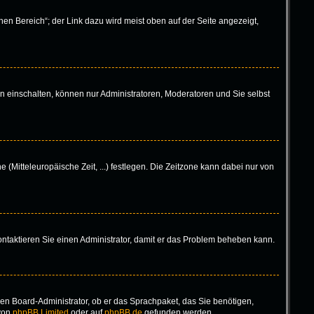
en Bereich“; der Link dazu wird meist oben auf der Seite angezeigt,
n einschalten, können nur Administratoren, Moderatoren und Sie selbst
 (Mitteleuropäische Zeit, ...) festlegen. Die Zeitzone kann dabei nur von
 Kontaktieren Sie einen Administrator, damit er das Problem beheben kann.
inen Board-Administrator, ob er das Sprachpaket, das Sie benötigen,
 von
phpBB Limited
oder auf
phpBB.de
gefunden werden.