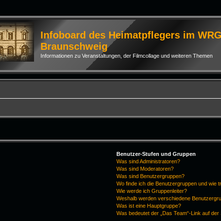
Infoboard des Heimatpflegers im WR
Braunschweig
Informationen zu Veranstaltungen, der Filmcollage und weiteren Themen
Benutzer-Stufen und Gruppen
Was sind Administratoren?
Was sind Moderatoren?
Was sind Benutzergruppen?
Wo finde ich die Benutzergruppen und wie tr
Wie werde ich Gruppenleiter?
Weshalb werden verschiedene Benutzergrup
Was ist eine Hauptgruppe?
Was bedeutet der „Das Team“-Link auf der 