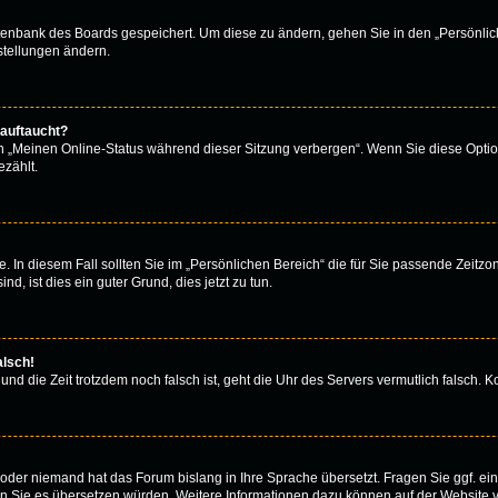
atenbank des Boards gespeichert. Um diese zu ändern, gehen Sie in den „Persönlich
stellungen ändern.
 auftaucht?
on „Meinen Online-Status während dieser Sitzung verbergen“. Wenn Sie diese Optio
zählt.
. In diesem Fall sollten Sie im „Persönlichen Bereich“ die für Sie passende Zeitzone
d, ist dies ein guter Grund, dies jetzt zu tun.
alsch!
 und die Zeit trotzdem noch falsch ist, geht die Uhr des Servers vermutlich falsch.
rt oder niemand hat das Forum bislang in Ihre Sprache übersetzt. Fragen Sie ggf. e
 wenn Sie es übersetzen würden. Weitere Informationen dazu können auf der Website