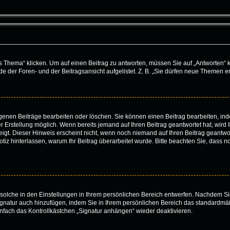
ema“ klicken. Um auf einen Beitrag zu antworten, müssen Sie auf „Antworten“ klick
 der Foren- und der Beitragsansicht aufgelistet. Z. B. „Sie dürfen neue Themen ers
eigenen Beiträge bearbeiten oder löschen. Sie können einen Beitrag bearbeiten, i
er Erstellung möglich. Wenn bereits jemand auf Ihren Beitrag geantwortet hat, wird
igt. Dieser Hinweis erscheint nicht, wenn noch niemand auf Ihren Beitrag geantwor
e Notiz hinterlassen, warum Ihr Beitrag überarbeitet wurde. Bitte beachten Sie, dass
solche in den Einstellungen in Ihrem persönlichen Bereich entwerfen. Nachdem Sie
ignatur auch hinzufügen, indem Sie in Ihrem persönlichen Bereich das standardmä
nfach das Kontrollkästchen „Signatur anhängen“ wieder deaktivieren.