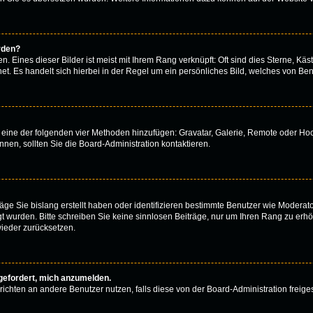
rden?
 Eines dieser Bilder ist meist mit Ihrem Rang verknüpft: Oft sind dies Sterne, Käs
t. Es handelt sich hierbei in der Regel um ein persönliches Bild, welches von Benu
er eine der folgenden vier Methoden hinzufügen: Gravatar, Galerie, Remote oder H
en, sollten Sie die Board-Administration kontaktieren.
äge Sie bislang erstellt haben oder identifizieren bestimmte Benutzer wie Modera
egt wurden. Bitte schreiben Sie keine sinnlosen Beiträge, nur um Ihren Rang zu er
ieder zurücksetzen.
fgefordert, mich anzumelden.
achrichten an andere Benutzer nutzen, falls diese von der Board-Administration fr