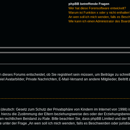
phpBB betreffende Fragen
Wer hat diese Forensoftware entwickelt?
Warum ist Funktion x oder y nicht enthalten
An wen soll ich mich wenden, falls es Besc
Wie kann ich einen Administrator des Board
dieses Forums entscheidet, ob Sie registriert sein müssen, um Beiträge zu schreiben.
iel Avatarbilder, Private Nachrichten, E-Mail-Versand an andere Mitglieder, Beitri
(deutsch: Gesetz zum Schutz der Privatsphäre von Kindern im Internet von 1998) is
hierzu die Zustimmung der Eltern beziehungsweise des oder der Erziehungsberecht
 einen rechtlichen Beistand zu Rate. Bitte beachten Sie, dass phpBB Limited und de
 die unter der Frage „An wen soll ich mich wenden, falls es Beschwerden oder juris