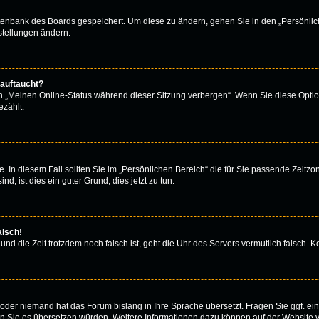
atenbank des Boards gespeichert. Um diese zu ändern, gehen Sie in den „Persönlich
stellungen ändern.
 auftaucht?
on „Meinen Online-Status während dieser Sitzung verbergen“. Wenn Sie diese Optio
zählt.
. In diesem Fall sollten Sie im „Persönlichen Bereich“ die für Sie passende Zeitzone
d, ist dies ein guter Grund, dies jetzt zu tun.
alsch!
 und die Zeit trotzdem noch falsch ist, geht die Uhr des Servers vermutlich falsch.
rt oder niemand hat das Forum bislang in Ihre Sprache übersetzt. Fragen Sie ggf. e
 wenn Sie es übersetzen würden. Weitere Informationen dazu können auf der Website