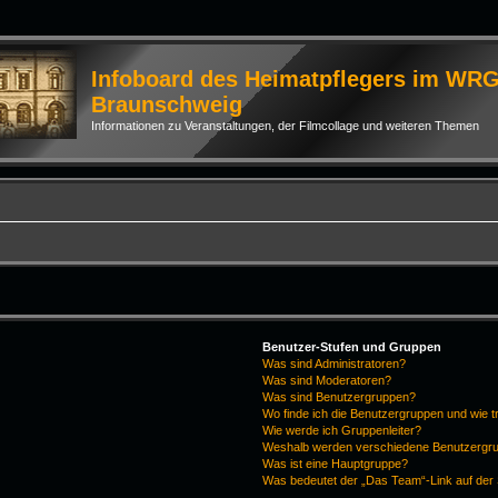
Infoboard des Heimatpflegers im WR
Braunschweig
Informationen zu Veranstaltungen, der Filmcollage und weiteren Themen
Benutzer-Stufen und Gruppen
Was sind Administratoren?
Was sind Moderatoren?
Was sind Benutzergruppen?
Wo finde ich die Benutzergruppen und wie tr
Wie werde ich Gruppenleiter?
Weshalb werden verschiedene Benutzergrup
Was ist eine Hauptgruppe?
Was bedeutet der „Das Team“-Link auf der 