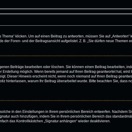
ema“ klicken. Um auf einen Beitrag zu antworten, müssen Sie auf „Antworten“ klick
 der Foren- und der Beitragsansicht aufgelistet. Z. B. „Sie dürfen neue Themen ers
eigenen Beiträge bearbeiten oder löschen. Sie können einen Beitrag bearbeiten, i
er Erstellung möglich. Wenn bereits jemand auf Ihren Beitrag geantwortet hat, wird
igt. Dieser Hinweis erscheint nicht, wenn noch niemand auf Ihren Beitrag geantwor
e Notiz hinterlassen, warum Ihr Beitrag überarbeitet wurde. Bitte beachten Sie, dass
solche in den Einstellungen in Ihrem persönlichen Bereich entwerfen. Nachdem Sie
ignatur auch hinzufügen, indem Sie in Ihrem persönlichen Bereich das standardmä
nfach das Kontrollkästchen „Signatur anhängen“ wieder deaktivieren.