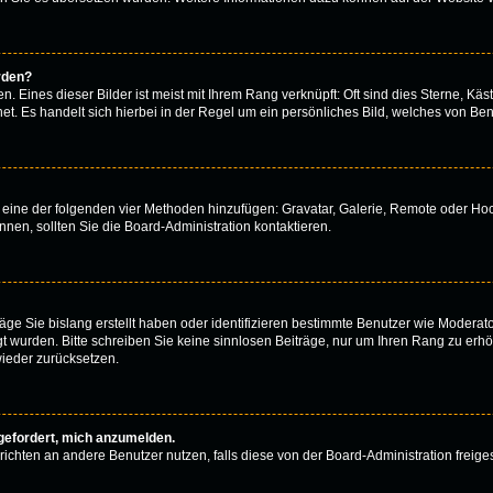
rden?
 Eines dieser Bilder ist meist mit Ihrem Rang verknüpft: Oft sind dies Sterne, Käs
t. Es handelt sich hierbei in der Regel um ein persönliches Bild, welches von Benu
er eine der folgenden vier Methoden hinzufügen: Gravatar, Galerie, Remote oder H
en, sollten Sie die Board-Administration kontaktieren.
äge Sie bislang erstellt haben oder identifizieren bestimmte Benutzer wie Modera
egt wurden. Bitte schreiben Sie keine sinnlosen Beiträge, nur um Ihren Rang zu er
ieder zurücksetzen.
fgefordert, mich anzumelden.
achrichten an andere Benutzer nutzen, falls diese von der Board-Administration fr