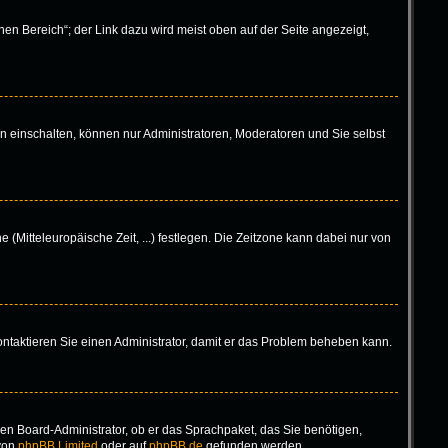
en Bereich“; der Link dazu wird meist oben auf der Seite angezeigt,
n einschalten, können nur Administratoren, Moderatoren und Sie selbst
 (Mitteleuropäische Zeit, ...) festlegen. Die Zeitzone kann dabei nur von
 Kontaktieren Sie einen Administrator, damit er das Problem beheben kann.
inen Board-Administrator, ob er das Sprachpaket, das Sie benötigen,
 von
phpBB Limited
oder auf
phpBB.de
gefunden werden.