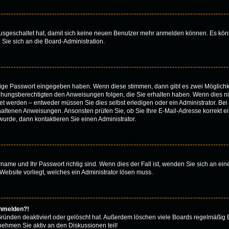
 ausgeschaltet hat, damit sich keine neuen Benutzer mehr anmelden können. Es kön
 Sie sich an die Board-Administration.
htige Passwort eingegeben haben. Wenn diese stimmen, dann gibt es zwei Möglich
iehungsberechtigten den Anweisungen folgen, die Sie erhalten haben. Wenn dies nicht
 werden – entweder müssen Sie dies selbst erledigen oder ein Administrator. Bei de
thaltenen Anweisungen. Ansonsten prüfen Sie, ob Sie Ihre E-Mail-Adresse korrekt 
urde, dann kontaktieren Sie einen Administrator.
rname und Ihr Passwort richtig sind. Wenn dies der Fall ist, wenden Sie sich an ei
Website vorliegt, welches ein Administrator lösen muss.
anmelden?!
Gründen deaktiviert oder gelöscht hat. Außerdem löschen viele Boards regelmäßig B
nehmen Sie aktiv an den Diskussionen teil!