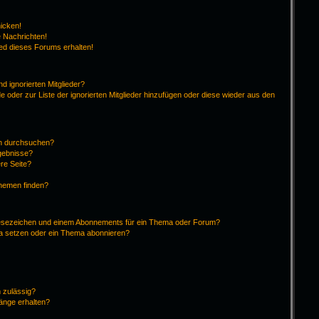
hicken!
 Nachrichten!
ied dieses Forums erhalten!
d ignorierten Mitglieder?
de oder zur Liste der ignorierten Mitglieder hinzufügen oder diese wieder aus den
en durchsuchen?
rgebnisse?
re Seite?
Themen finden?
Lesezeichen und einem Abonnements für ein Thema oder Forum?
ma setzen oder ein Thema abonnieren?
 zulässig?
hänge erhalten?