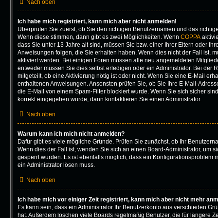
Nach oben
Ich habe mich registriert, kann mich aber nicht anmelden!
Überprüfen Sie zuerst, ob Sie den richtigen Benutzernamen und das richti
Wenn diese stimmen, dann gibt es zwei Möglichkeiten. Wenn
COPPA
aktivi
dass Sie unter 13 Jahre alt sind, müssen Sie bzw. einer Ihrer Eltern oder I
Anweisungen folgen, die Sie erhalten haben. Wenn dies nicht der Fall ist, mu
aktiviert werden. Bei einigen Foren müssen alle neu angemeldeten Mitgliede
entweder müssen Sie dies selbst erledigen oder ein Administrator. Bei der 
mitgeteilt, ob eine Aktivierung nötig ist oder nicht. Wenn Sie eine E-Mail erh
enthaltenen Anweisungen. Ansonsten prüfen Sie, ob Sie Ihre E-Mail-Adres
die E-Mail von einem Spam-Filter blockiert wurde. Wenn Sie sich sicher sin
korrekt eingegeben wurde, dann kontaktieren Sie einen Administrator.
Nach oben
Warum kann ich mich nicht anmelden?
Dafür gibt es viele mögliche Gründe. Prüfen Sie zunächst, ob Ihr Benutzerna
Wenn dies der Fall ist, wenden Sie sich an einen Board-Administrator, um s
gesperrt wurden. Es ist ebenfalls möglich, dass ein Konfigurationsproblem m
ein Administrator lösen muss.
Nach oben
Ich habe mich vor einiger Zeit registriert, kann mich aber nicht mehr an
Es kann sein, dass ein Administrator Ihr Benutzerkonto aus verschieden Grü
hat. Außerdem löschen viele Boards regelmäßig Benutzer, die für längere Ze