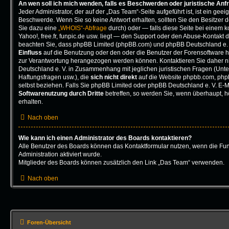
An wen soll ich mich wenden, falls es Beschwerden oder juristische An
Jeder Administrator, der auf der „Das Team“-Seite aufgeführt ist, ist ein geeig
Beschwerde. Wenn Sie so keine Antwort erhalten, sollten Sie den Besitzer 
Sie dazu eine
„WHOIS“-Abfrage
durch) oder — falls diese Seite bei einem 
Yahoo!, free.fr, funpic.de usw. liegt — den Support oder den Abuse-Kontakt d
beachten Sie, dass phpBB Limited (phpBB.com) und phpBB Deutschland e.
Einfluss
auf die Benutzung oder den oder die Benutzer der Forensoftware h
zur Verantwortung herangezogen werden können. Kontaktieren Sie daher 
Deutschland e. V. in Zusammenhang mit jeglichen juristischen Fragen (Unt
Haftungsfragen usw.), die
sich nicht direkt
auf die Website phpbb.com, php
selbst beziehen. Falls Sie phpBB Limited oder phpBB Deutschland e. V. E-Ma
Softwarenutzung durch Dritte
betreffen, so werden Sie, wenn überhaupt, 
erhalten.
Nach oben
Wie kann ich einen Administrator des Boards kontaktieren?
Alle Benutzer des Boards können das Kontaktformular nutzen, wenn die Fun
Administration aktiviert wurde.
Mitglieder des Boards können zusätzlich den Link „Das Team“ verwenden.
Nach oben
Foren-Übersicht