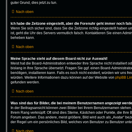
guter Grund, dies jetzt zu tun.
Nach oben
Ich habe die Zeitzone eingestellt, aber die Forenuhr geht immer noch fal
Wenn Sie sich sicher sind, dass Sie die Zeitzone richtig eingestellt haben u
ist, geht die Uhr des Servers vermutlich falsch. Kontaktieren Sie einen Admin
beheben kann.
Nach oben
Meine Sprache steht auf diesem Board nicht zur Auswahl!
Meist hat die Board-Administration entweder Ihre Sprache nicht installiert
bislang in Ihre Sprache übersetzt. Fragen Sie ggf. einen Board-Administrato
benötigen, installieren kann. Falls es noch nicht existiert, würden wir uns f
würden. Weitere Informationen dazu können auf der Website von
phpBB Lim
gefunden werden.
Nach oben
Was sind das für Bilder, die bei meinem Benutzernamen angezeigt werd
In der Beitragsansicht können zwei Bilder bei Ihrem Benutzernamen stehen. E
Ihrem Rang verknüpft: Oft sind dies Sterne, Kästchen oder Punkte, die Ihre B
Forum angeben. Das andere, meist größere, Bild wird auch als „Avatar“ bezei
der Regel um ein persönliches Bild, welches von Benutzer zu Benutzer unter
Nach oben