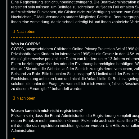
Eine Registrierung ist nicht unbedingt zwingend. Die Board-Administration 
registriert sein müssen, um Beiträge zu schreiben. Auf jeden Fall erhalten Sie 
auf zusätzliche Funktionen, die Gästen nicht zur Verfügung stehen: zum Beisp
Nachrichten, E-Mail-Versand an andere Mitglieder, Beitritt zu Benutzergrup
Ihnen eine Anmeldung, da sie schnell erledigt ist und Ihnen zahlreiche Vortei
Nach oben
Was ist COPPA?
COPPA, ausgeschrieben Children’s Online Privacy Protection Act of 1998 (
Privatsphäre von Kindern im Internet von 1998) ist ein Gesetz in den USA, w
die möglicherweise persönliche Daten von Kindern unter 13 Jahren erhebe
Eltern beziehungsweise des oder der Erziehungsberechtigten benötigen. We
dies auf Sie oder die Website, auf der Sie sich zu registrieren versuchen, zutr
Beistand zu Rate. Bitte beachten Sie, dass phpBB Limited und der Besitzer
Rechtsberatung anbieten kann und nicht die Anlaufstelle für Rechtsangelegen
solchen, die unter der Frage „An wen soll ich mich wenden, falls es Beschw
zu diesem Forum gibt?“ behandelt werden.
Nach oben
Warum kann ich mich nicht registrieren?
Es kann sein, dass die Board-Administration die Registrierung komplett ausg
neuen Benutzer mehr anmelden können. Es könnte auch sein, dass Ihre IP
mit dem Sie sich registrieren möchten, gesperrt wurden. Um Hilfe zu erhalt
Administration.