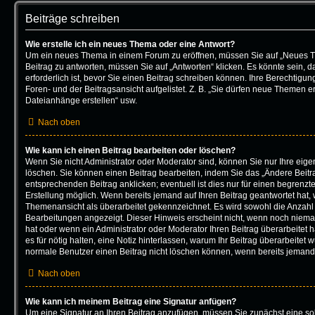
Beiträge schreiben
Wie erstelle ich ein neues Thema oder eine Antwort?
Um ein neues Thema in einem Forum zu eröffnen, müssen Sie auf „Neues T
Beitrag zu antworten, müssen Sie auf „Antworten“ klicken. Es könnte sein, d
erforderlich ist, bevor Sie einen Beitrag schreiben können. Ihre Berechtigu
Foren- und der Beitragsansicht aufgelistet. Z. B. „Sie dürfen neue Themen ers
Dateianhänge erstellen“ usw.
Nach oben
Wie kann ich einen Beitrag bearbeiten oder löschen?
Wenn Sie nicht Administrator oder Moderator sind, können Sie nur Ihre eig
löschen. Sie können einen Beitrag bearbeiten, indem Sie das „Ändere Beitr
entsprechenden Beitrag anklicken; eventuell ist dies nur für einen begrenzt
Erstellung möglich. Wenn bereits jemand auf Ihren Beitrag geantwortet hat, w
Themenansicht als überarbeitet gekennzeichnet. Es wird sowohl die Anzahl a
Bearbeitungen angezeigt. Dieser Hinweis erscheint nicht, wenn noch nieman
hat oder wenn ein Administrator oder Moderator Ihren Beitrag überarbeitet ha
es für nötig halten, eine Notiz hinterlassen, warum Ihr Beitrag überarbeitet 
normale Benutzer einen Beitrag nicht löschen können, wenn bereits jemand 
Nach oben
Wie kann ich meinem Beitrag eine Signatur anfügen?
Um eine Signatur an Ihren Beitrag anzufügen, müssen Sie zunächst eine sol