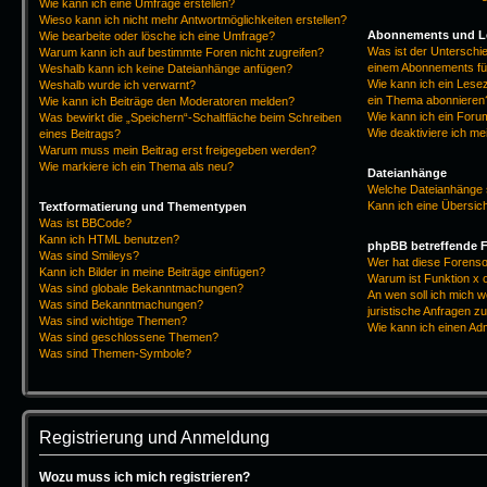
Wie kann ich eine Umfrage erstellen?
Wieso kann ich nicht mehr Antwortmöglichkeiten erstellen?
Abonnements und L
Wie bearbeite oder lösche ich eine Umfrage?
Was ist der Untersch
Warum kann ich auf bestimmte Foren nicht zugreifen?
einem Abonnements fü
Weshalb kann ich keine Dateianhänge anfügen?
Wie kann ich ein Lese
Weshalb wurde ich verwarnt?
ein Thema abonnieren
Wie kann ich Beiträge den Moderatoren melden?
Wie kann ich ein Foru
Was bewirkt die „Speichern“-Schaltfläche beim Schreiben
Wie deaktiviere ich m
eines Beitrags?
Warum muss mein Beitrag erst freigegeben werden?
Wie markiere ich ein Thema als neu?
Dateianhänge
Welche Dateianhänge 
Kann ich eine Übersich
Textformatierung und Thementypen
Was ist BBCode?
Kann ich HTML benutzen?
phpBB betreffende 
Was sind Smileys?
Wer hat diese Forenso
Kann ich Bilder in meine Beiträge einfügen?
Warum ist Funktion x o
Was sind globale Bekanntmachungen?
An wen soll ich mich 
Was sind Bekanntmachungen?
juristische Anfragen z
Was sind wichtige Themen?
Wie kann ich einen Ad
Was sind geschlossene Themen?
Was sind Themen-Symbole?
Registrierung und Anmeldung
Wozu muss ich mich registrieren?