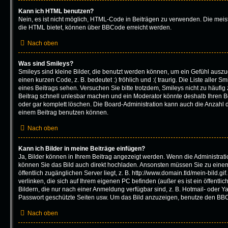
Kann ich HTML benutzen?
Nein, es ist nicht möglich, HTML-Code in Beiträgen zu verwenden. Die mei
die HTML bietet, können über BBCode erreicht werden.
Nach oben
Was sind Smileys?
Smileys sind kleine Bilder, die benutzt werden können, um ein Gefühl auszu
einen kurzen Code, z. B. bedeutet :) fröhlich und :( traurig. Die Liste aller
eines Beitrags sehen. Versuchen Sie bitte trotzdem, Smileys nicht zu häufi
Beitrag schnell unlesbar machen und ein Moderator könnte deshalb Ihren B
oder gar komplett löschen. Die Board-Administration kann auch die Anzahl d
einem Beitrag benutzen können.
Nach oben
Kann ich Bilder in meine Beiträge einfügen?
Ja, Bilder können in Ihrem Beitrag angezeigt werden. Wenn die Administrat
können Sie das Bild auch direkt hochladen. Ansonsten müssen Sie zu einem
öffentlich zugänglichen Server liegt, z. B. http://www.domain.tld/mein-bild.gi
verlinken, die sich auf Ihrem eigenen PC befinden (außer es ist ein öffentli
Bildern, die nur nach einer Anmeldung verfügbar sind, z. B. Hotmail- oder 
Passwort geschützte Seiten usw. Um das Bild anzuzeigen, benutze den BBC
Nach oben