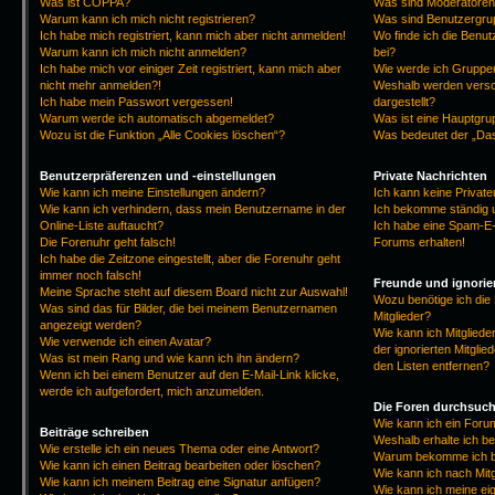
Was ist COPPA?
Was sind Moderatore
Warum kann ich mich nicht registrieren?
Was sind Benutzergr
Ich habe mich registriert, kann mich aber nicht anmelden!
Wo finde ich die Benut
Warum kann ich mich nicht anmelden?
bei?
Ich habe mich vor einiger Zeit registriert, kann mich aber
Wie werde ich Gruppen
nicht mehr anmelden?!
Weshalb werden versc
Ich habe mein Passwort vergessen!
dargestellt?
Warum werde ich automatisch abgemeldet?
Was ist eine Hauptgr
Wozu ist die Funktion „Alle Cookies löschen“?
Was bedeutet der „Das
Benutzerpräferenzen und -einstellungen
Private Nachrichten
Wie kann ich meine Einstellungen ändern?
Ich kann keine Privat
Wie kann ich verhindern, dass mein Benutzername in der
Ich bekomme ständig 
Online-Liste auftaucht?
Ich habe eine Spam-E-
Die Forenuhr geht falsch!
Forums erhalten!
Ich habe die Zeitzone eingestellt, aber die Forenuhr geht
immer noch falsch!
Freunde und ignorier
Meine Sprache steht auf diesem Board nicht zur Auswahl!
Wozu benötige ich die 
Was sind das für Bilder, die bei meinem Benutzernamen
Mitglieder?
angezeigt werden?
Wie kann ich Mitgliede
Wie verwende ich einen Avatar?
der ignorierten Mitgli
Was ist mein Rang und wie kann ich ihn ändern?
den Listen entfernen?
Wenn ich bei einem Benutzer auf den E-Mail-Link klicke,
werde ich aufgefordert, mich anzumelden.
Die Foren durchsuc
Wie kann ich ein For
Beiträge schreiben
Weshalb erhalte ich b
Wie erstelle ich ein neues Thema oder eine Antwort?
Warum bekomme ich be
Wie kann ich einen Beitrag bearbeiten oder löschen?
Wie kann ich nach Mit
Wie kann ich meinem Beitrag eine Signatur anfügen?
Wie kann ich meine ei