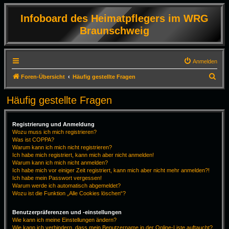
Infoboard des Heimatpflegers im WRG
Braunschweig
Anmelden
S
Foren-Übersicht
Häufig gestellte Fragen
u
Häufig gestellte Fragen
c
h
Registrierung und Anmeldung
e
Wozu muss ich mich registrieren?
Was ist COPPA?
Warum kann ich mich nicht registrieren?
Ich habe mich registriert, kann mich aber nicht anmelden!
Warum kann ich mich nicht anmelden?
Ich habe mich vor einiger Zeit registriert, kann mich aber nicht mehr anmelden?!
Ich habe mein Passwort vergessen!
Warum werde ich automatisch abgemeldet?
Wozu ist die Funktion „Alle Cookies löschen“?
Benutzerpräferenzen und -einstellungen
Wie kann ich meine Einstellungen ändern?
Wie kann ich verhindern, dass mein Benutzername in der Online-Liste auftaucht?