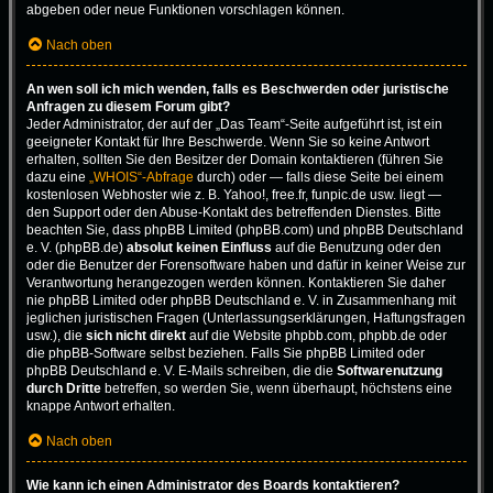
abgeben oder neue Funktionen vorschlagen können.
Nach oben
An wen soll ich mich wenden, falls es Beschwerden oder juristische
Anfragen zu diesem Forum gibt?
Jeder Administrator, der auf der „Das Team“-Seite aufgeführt ist, ist ein
geeigneter Kontakt für Ihre Beschwerde. Wenn Sie so keine Antwort
erhalten, sollten Sie den Besitzer der Domain kontaktieren (führen Sie
dazu eine
„WHOIS“-Abfrage
durch) oder — falls diese Seite bei einem
kostenlosen Webhoster wie z. B. Yahoo!, free.fr, funpic.de usw. liegt —
den Support oder den Abuse-Kontakt des betreffenden Dienstes. Bitte
beachten Sie, dass phpBB Limited (phpBB.com) und phpBB Deutschland
e. V. (phpBB.de)
absolut keinen Einfluss
auf die Benutzung oder den
oder die Benutzer der Forensoftware haben und dafür in keiner Weise zur
Verantwortung herangezogen werden können. Kontaktieren Sie daher
nie phpBB Limited oder phpBB Deutschland e. V. in Zusammenhang mit
jeglichen juristischen Fragen (Unterlassungserklärungen, Haftungsfragen
usw.), die
sich nicht direkt
auf die Website phpbb.com, phpbb.de oder
die phpBB-Software selbst beziehen. Falls Sie phpBB Limited oder
phpBB Deutschland e. V. E-Mails schreiben, die die
Softwarenutzung
durch Dritte
betreffen, so werden Sie, wenn überhaupt, höchstens eine
knappe Antwort erhalten.
Nach oben
Wie kann ich einen Administrator des Boards kontaktieren?