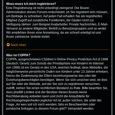
Wozu muss ich mich registrieren?
Eine Registrierung ist nicht unbedingt zwingend. Die Board-
Administration dieses Forums entscheidet, ob Sie registriert sein müssen,
um Beiträge zu schreiben. Auf jeden Fall erhalten Sie als registriertes
Mitglied Zugriff auf zusätzliche Funktionen, die Gästen nicht zur
Verfügung stehen: zum Beispiel Avatarbilder, Private Nachrichten, E-Mail-
Versand an andere Mitglieder, Beitritt zu Benutzergruppen und so weiter.
Wir empfehlen Ihnen eine Anmeldung, da sie schnell erledigt ist und
Ihnen zahlreiche Vorteile bietet.
Nach oben
Was ist COPPA?
COPPA, ausgeschrieben Children’s Online Privacy Protection Act of 1998
(deutsch: Gesetz zum Schutz der Privatsphäre von Kindern im Internet
von 1998) ist ein Gesetz in den USA, welches festlegt, dass Websites, die
möglicherweise persönliche Daten von Kindern unter 13 Jahren erheben,
hierzu die Zustimmung der Eltern beziehungsweise des oder der
Erziehungsberechtigten benötigen. Wenn Sie sich unsicher sind, ob dies
auf Sie oder die Website, auf der Sie sich zu registrieren versuchen,
zutrifft, ziehen Sie einen rechtlichen Beistand zu Rate. Bitte beachten Sie,
dass phpBB Limited und der Besitzer dieses Boards keine
Rechtsberatung anbieten kann und nicht die Anlaufstelle für
Rechtsangelegenheiten jeglicher Art ist; außer solchen, die unter der
Frage „An wen soll ich mich wenden, falls es Beschwerden oder
juristische Anfragen zu diesem Forum gibt?“ behandelt werden.