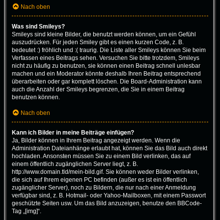
Nach oben
Was sind Smileys?
Smileys sind kleine Bilder, die benutzt werden können, um ein Gefühl
auszudrücken. Für jeden Smiley gibt es einen kurzen Code, z. B.
bedeutet :) fröhlich und :( traurig. Die Liste aller Smileys können Sie beim
Verfassen eines Beitrags sehen. Versuchen Sie bitte trotzdem, Smileys
nicht zu häufig zu benutzen, sie können einen Beitrag schnell unlesbar
machen und ein Moderator könnte deshalb Ihren Beitrag entsprechend
überarbeiten oder gar komplett löschen. Die Board-Administration kann
auch die Anzahl der Smileys begrenzen, die Sie in einem Beitrag
benutzen können.
Nach oben
Kann ich Bilder in meine Beiträge einfügen?
Ja, Bilder können in Ihrem Beitrag angezeigt werden. Wenn die
Administration Dateianhänge erlaubt hat, können Sie das Bild auch direkt
hochladen. Ansonsten müssen Sie zu einem Bild verlinken, das auf
einem öffentlich zugänglichen Server liegt, z. B.
http://www.domain.tld/mein-bild.gif. Sie können weder Bilder verlinken,
die sich auf Ihrem eigenen PC befinden (außer es ist ein öffentlich
zugänglicher Server), noch zu Bildern, die nur nach einer Anmeldung
verfügbar sind, z. B. Hotmail- oder Yahoo-Mailboxen, mit einem Passwort
geschützte Seiten usw. Um das Bild anzuzeigen, benutze den BBCode-
Tag „[img]“.