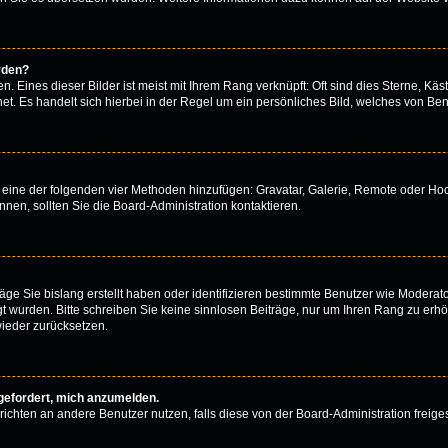
rden?
 Eines dieser Bilder ist meist mit Ihrem Rang verknüpft: Oft sind dies Sterne, Käs
t. Es handelt sich hierbei in der Regel um ein persönliches Bild, welches von Benu
er eine der folgenden vier Methoden hinzufügen: Gravatar, Galerie, Remote oder H
en, sollten Sie die Board-Administration kontaktieren.
äge Sie bislang erstellt haben oder identifizieren bestimmte Benutzer wie Modera
egt wurden. Bitte schreiben Sie keine sinnlosen Beiträge, nur um Ihren Rang zu er
ieder zurücksetzen.
fgefordert, mich anzumelden.
achrichten an andere Benutzer nutzen, falls diese von der Board-Administration fr