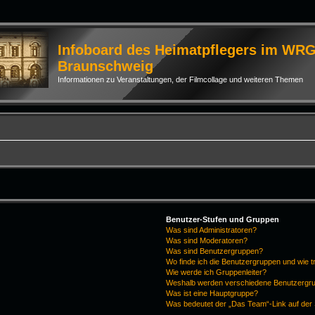
Infoboard des Heimatpflegers im WR
Braunschweig
Informationen zu Veranstaltungen, der Filmcollage und weiteren Themen
Benutzer-Stufen und Gruppen
Was sind Administratoren?
Was sind Moderatoren?
Was sind Benutzergruppen?
Wo finde ich die Benutzergruppen und wie tr
Wie werde ich Gruppenleiter?
Weshalb werden verschiedene Benutzergrup
Was ist eine Hauptgruppe?
Was bedeutet der „Das Team“-Link auf der 