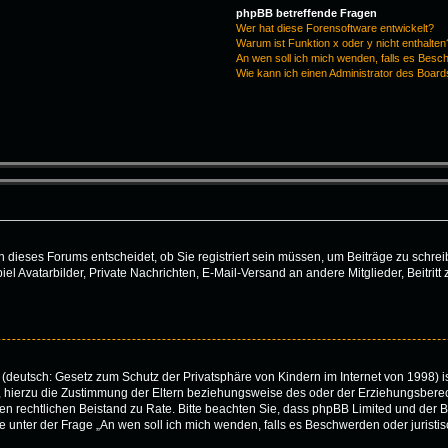
phpBB betreffende Fragen
Wer hat diese Forensoftware entwickelt?
Warum ist Funktion x oder y nicht enthalten
An wen soll ich mich wenden, falls es Besc
Wie kann ich einen Administrator des Board
dieses Forums entscheidet, ob Sie registriert sein müssen, um Beiträge zu schreiben.
iel Avatarbilder, Private Nachrichten, E-Mail-Versand an andere Mitglieder, Beitri
(deutsch: Gesetz zum Schutz der Privatsphäre von Kindern im Internet von 1998) is
hierzu die Zustimmung der Eltern beziehungsweise des oder der Erziehungsberecht
 einen rechtlichen Beistand zu Rate. Bitte beachten Sie, dass phpBB Limited und de
 die unter der Frage „An wen soll ich mich wenden, falls es Beschwerden oder juris