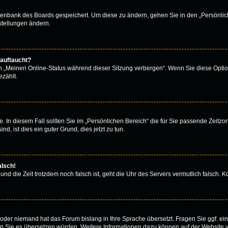
atenbank des Boards gespeichert. Um diese zu ändern, gehen Sie in den „Persönlich
stellungen ändern.
 auftaucht?
on „Meinen Online-Status während dieser Sitzung verbergen“. Wenn Sie diese Optio
zählt.
. In diesem Fall sollten Sie im „Persönlichen Bereich“ die für Sie passende Zeitzone
d, ist dies ein guter Grund, dies jetzt zu tun.
alsch!
 und die Zeit trotzdem noch falsch ist, geht die Uhr des Servers vermutlich falsch.
rt oder niemand hat das Forum bislang in Ihre Sprache übersetzt. Fragen Sie ggf. e
 wenn Sie es übersetzen würden. Weitere Informationen dazu können auf der Website