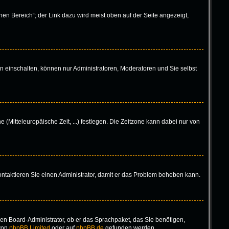
en Bereich“; der Link dazu wird meist oben auf der Seite angezeigt,
n einschalten, können nur Administratoren, Moderatoren und Sie selbst
 (Mitteleuropäische Zeit, ...) festlegen. Die Zeitzone kann dabei nur von
 Kontaktieren Sie einen Administrator, damit er das Problem beheben kann.
inen Board-Administrator, ob er das Sprachpaket, das Sie benötigen,
 von
phpBB Limited
oder auf
phpBB.de
gefunden werden.