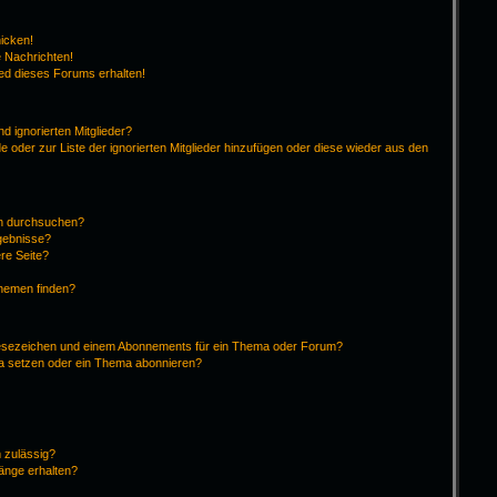
hicken!
 Nachrichten!
ied dieses Forums erhalten!
d ignorierten Mitglieder?
de oder zur Liste der ignorierten Mitglieder hinzufügen oder diese wieder aus den
en durchsuchen?
rgebnisse?
re Seite?
Themen finden?
Lesezeichen und einem Abonnements für ein Thema oder Forum?
ma setzen oder ein Thema abonnieren?
 zulässig?
hänge erhalten?