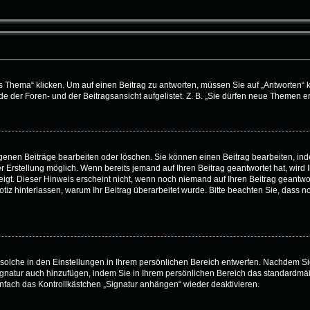
ema“ klicken. Um auf einen Beitrag zu antworten, müssen Sie auf „Antworten“ klick
 der Foren- und der Beitragsansicht aufgelistet. Z. B. „Sie dürfen neue Themen ers
eigenen Beiträge bearbeiten oder löschen. Sie können einen Beitrag bearbeiten, i
er Erstellung möglich. Wenn bereits jemand auf Ihren Beitrag geantwortet hat, wird
igt. Dieser Hinweis erscheint nicht, wenn noch niemand auf Ihren Beitrag geantwor
e Notiz hinterlassen, warum Ihr Beitrag überarbeitet wurde. Bitte beachten Sie, dass
solche in den Einstellungen in Ihrem persönlichen Bereich entwerfen. Nachdem Sie
ignatur auch hinzufügen, indem Sie in Ihrem persönlichen Bereich das standardmä
nfach das Kontrollkästchen „Signatur anhängen“ wieder deaktivieren.