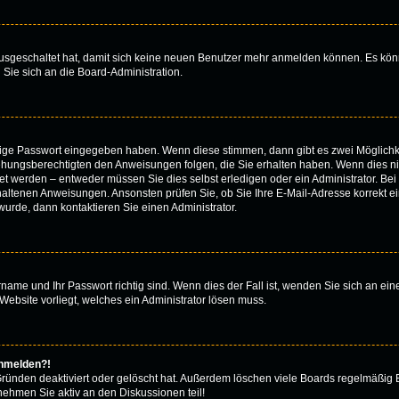
 ausgeschaltet hat, damit sich keine neuen Benutzer mehr anmelden können. Es kön
 Sie sich an die Board-Administration.
htige Passwort eingegeben haben. Wenn diese stimmen, dann gibt es zwei Möglich
iehungsberechtigten den Anweisungen folgen, die Sie erhalten haben. Wenn dies nicht
 werden – entweder müssen Sie dies selbst erledigen oder ein Administrator. Bei de
thaltenen Anweisungen. Ansonsten prüfen Sie, ob Sie Ihre E-Mail-Adresse korrekt 
urde, dann kontaktieren Sie einen Administrator.
rname und Ihr Passwort richtig sind. Wenn dies der Fall ist, wenden Sie sich an ei
Website vorliegt, welches ein Administrator lösen muss.
anmelden?!
Gründen deaktiviert oder gelöscht hat. Außerdem löschen viele Boards regelmäßig B
nehmen Sie aktiv an den Diskussionen teil!