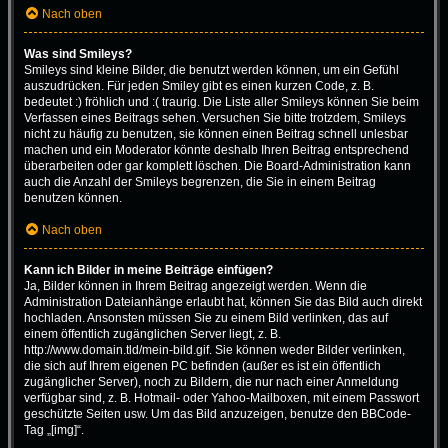
Nach oben
Was sind Smileys?
Smileys sind kleine Bilder, die benutzt werden können, um ein Gefühl
auszudrücken. Für jeden Smiley gibt es einen kurzen Code, z. B.
bedeutet :) fröhlich und :( traurig. Die Liste aller Smileys können Sie beim
Verfassen eines Beitrags sehen. Versuchen Sie bitte trotzdem, Smileys
nicht zu häufig zu benutzen, sie können einen Beitrag schnell unlesbar
machen und ein Moderator könnte deshalb Ihren Beitrag entsprechend
überarbeiten oder gar komplett löschen. Die Board-Administration kann
auch die Anzahl der Smileys begrenzen, die Sie in einem Beitrag
benutzen können.
Nach oben
Kann ich Bilder in meine Beiträge einfügen?
Ja, Bilder können in Ihrem Beitrag angezeigt werden. Wenn die
Administration Dateianhänge erlaubt hat, können Sie das Bild auch direkt
hochladen. Ansonsten müssen Sie zu einem Bild verlinken, das auf
einem öffentlich zugänglichen Server liegt, z. B.
http://www.domain.tld/mein-bild.gif. Sie können weder Bilder verlinken,
die sich auf Ihrem eigenen PC befinden (außer es ist ein öffentlich
zugänglicher Server), noch zu Bildern, die nur nach einer Anmeldung
verfügbar sind, z. B. Hotmail- oder Yahoo-Mailboxen, mit einem Passwort
geschützte Seiten usw. Um das Bild anzuzeigen, benutze den BBCode-
Tag „[img]“.