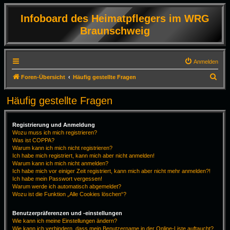
Infoboard des Heimatpflegers im WRG
Braunschweig
Anmelden
S
Foren-Übersicht
Häufig gestellte Fragen
u
Häufig gestellte Fragen
c
h
Registrierung und Anmeldung
e
Wozu muss ich mich registrieren?
Was ist COPPA?
Warum kann ich mich nicht registrieren?
Ich habe mich registriert, kann mich aber nicht anmelden!
Warum kann ich mich nicht anmelden?
Ich habe mich vor einiger Zeit registriert, kann mich aber nicht mehr anmelden?!
Ich habe mein Passwort vergessen!
Warum werde ich automatisch abgemeldet?
Wozu ist die Funktion „Alle Cookies löschen“?
Benutzerpräferenzen und -einstellungen
Wie kann ich meine Einstellungen ändern?
Wie kann ich verhindern, dass mein Benutzername in der Online-Liste auftaucht?