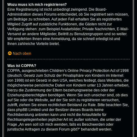
Wozu muss ich mich registrieren?
Eine Registrierung ist nicht unbedingt zwingend. Die Board-
Administration dieses Forums entscheidet, ob Sie registriert sein müssen,
um Beiträge zu schreiben. Auf jeden Fall erhalten Sie als registriertes
Mitglied Zugriff auf zusätzliche Funktionen, die Gästen nicht zur
Verfügung stehen: zum Beispiel Avatarbilder, Private Nachrichten, E-Mail-
Versand an andere Mitglieder, Beitritt zu Benutzergruppen und so weiter.
Wir empfehlen Ihnen eine Anmeldung, da sie schnell erledigt ist und
Ihnen zahlreiche Vorteile bietet.
Nach oben
Was ist COPPA?
COPPA, ausgeschrieben Children’s Online Privacy Protection Act of 1998
(deutsch: Gesetz zum Schutz der Privatsphäre von Kindern im Internet
von 1998) ist ein Gesetz in den USA, welches festlegt, dass Websites, die
möglicherweise persönliche Daten von Kindern unter 13 Jahren erheben,
hierzu die Zustimmung der Eltern beziehungsweise des oder der
Erziehungsberechtigten benötigen. Wenn Sie sich unsicher sind, ob dies
auf Sie oder die Website, auf der Sie sich zu registrieren versuchen,
zutrifft, ziehen Sie einen rechtlichen Beistand zu Rate. Bitte beachten Sie,
dass phpBB Limited und der Besitzer dieses Boards keine
Rechtsberatung anbieten kann und nicht die Anlaufstelle für
Rechtsangelegenheiten jeglicher Art ist; außer solchen, die unter der
Frage „An wen soll ich mich wenden, falls es Beschwerden oder
juristische Anfragen zu diesem Forum gibt?“ behandelt werden.