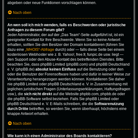
abgeben oder neue Funktionen vorschlagen können.
Nach oben
An wen soll ich mich wenden, falls es Beschwerden oder juristische
Anfragen zu diesem Forum gibt?
Jeder Administrator, der auf der „Das Team“-Seite aufgeführt ist, ist ein
geeigneter Kontakt für Ihre Beschwerde. Wenn Sie so keine Antwort
erhalten, sollten Sie den Besitzer der Domain kontaktieren (führen Sie
dazu eine
„WHOIS“-Abfrage
durch) oder — falls diese Seite bei einem
kostenlosen Webhoster wie z. B. Yahoo!, free.fr, funpic.de usw. liegt —
den Support oder den Abuse-Kontakt des betreffenden Dienstes. Bitte
beachten Sie, dass phpBB Limited (phpBB.com) und phpBB Deutschland
e. V. (phpBB.de)
absolut keinen Einfluss
auf die Benutzung oder den
oder die Benutzer der Forensoftware haben und dafür in keiner Weise zur
Verantwortung herangezogen werden können. Kontaktieren Sie daher
nie phpBB Limited oder phpBB Deutschland e. V. in Zusammenhang mit
jeglichen juristischen Fragen (Unterlassungserklärungen, Haftungsfragen
usw.), die
sich nicht direkt
auf die Website phpbb.com, phpbb.de oder
die phpBB-Software selbst beziehen. Falls Sie phpBB Limited oder
phpBB Deutschland e. V. E-Mails schreiben, die die
Softwarenutzung
durch Dritte
betreffen, so werden Sie, wenn überhaupt, höchstens eine
knappe Antwort erhalten.
Nach oben
Wie kann ich einen Administrator des Boards kontaktieren?