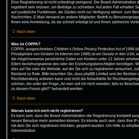
Eine Registrierung ist nicht unbedingt zwingend. Die Board-Administration 
registriert sein müssen, um Beiträge zu schreiben. Auf jeden Fall erhalten Sie 
auf zusätzliche Funktionen, die Gästen nicht zur Verfügung stehen: zum Beisp
Nachrichten, E-Mail-Versand an andere Mitglieder, Beitritt zu Benutzergrup
Ihnen eine Anmeldung, da sie schnell erledigt ist und Ihnen zahlreiche Vortei
Nach oben
Was ist COPPA?
COPPA, ausgeschrieben Children’s Online Privacy Protection Act of 1998 (
Privatsphäre von Kindern im Internet von 1998) ist ein Gesetz in den USA, w
die möglicherweise persönliche Daten von Kindern unter 13 Jahren erhebe
Eltern beziehungsweise des oder der Erziehungsberechtigten benötigen. We
dies auf Sie oder die Website, auf der Sie sich zu registrieren versuchen, zutr
Beistand zu Rate. Bitte beachten Sie, dass phpBB Limited und der Besitzer
Rechtsberatung anbieten kann und nicht die Anlaufstelle für Rechtsangelegen
solchen, die unter der Frage „An wen soll ich mich wenden, falls es Beschw
zu diesem Forum gibt?“ behandelt werden.
Nach oben
Warum kann ich mich nicht registrieren?
Es kann sein, dass die Board-Administration die Registrierung komplett ausg
neuen Benutzer mehr anmelden können. Es könnte auch sein, dass Ihre IP
mit dem Sie sich registrieren möchten, gesperrt wurden. Um Hilfe zu erhalt
Administration.