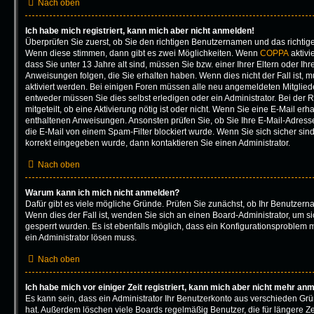
Nach oben
Ich habe mich registriert, kann mich aber nicht anmelden!
Überprüfen Sie zuerst, ob Sie den richtigen Benutzernamen und das richti
Wenn diese stimmen, dann gibt es zwei Möglichkeiten. Wenn
COPPA
aktivi
dass Sie unter 13 Jahre alt sind, müssen Sie bzw. einer Ihrer Eltern oder I
Anweisungen folgen, die Sie erhalten haben. Wenn dies nicht der Fall ist, mu
aktiviert werden. Bei einigen Foren müssen alle neu angemeldeten Mitgliede
entweder müssen Sie dies selbst erledigen oder ein Administrator. Bei der 
mitgeteilt, ob eine Aktivierung nötig ist oder nicht. Wenn Sie eine E-Mail erh
enthaltenen Anweisungen. Ansonsten prüfen Sie, ob Sie Ihre E-Mail-Adres
die E-Mail von einem Spam-Filter blockiert wurde. Wenn Sie sich sicher sin
korrekt eingegeben wurde, dann kontaktieren Sie einen Administrator.
Nach oben
Warum kann ich mich nicht anmelden?
Dafür gibt es viele mögliche Gründe. Prüfen Sie zunächst, ob Ihr Benutzerna
Wenn dies der Fall ist, wenden Sie sich an einen Board-Administrator, um s
gesperrt wurden. Es ist ebenfalls möglich, dass ein Konfigurationsproblem m
ein Administrator lösen muss.
Nach oben
Ich habe mich vor einiger Zeit registriert, kann mich aber nicht mehr an
Es kann sein, dass ein Administrator Ihr Benutzerkonto aus verschieden Grü
hat. Außerdem löschen viele Boards regelmäßig Benutzer, die für längere Ze