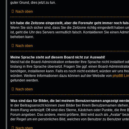
guter Grund, dies jetzt zu tun.
Nach oben
Ich habe die Zeitzone eingestellt, aber die Forenuhr geht immer noch fal
Wenn Sie sich sicher sind, dass Sie die Zeitzone richtig eingestellt haben u
ist, geht die Uhr des Servers vermutlich falsch. Kontaktieren Sie einen Admin
beheben kann.
Nach oben
Meine Sprache steht auf diesem Board nicht zur Auswahl!
Meist hat die Board-Administration entweder Ihre Sprache nicht installiert
bislang in Ihre Sprache übersetzt. Fragen Sie ggf. einen Board-Administrato
benötigen, installieren kann. Falls es noch nicht existiert, würden wir uns f
würden. Weitere Informationen dazu können auf der Website von
phpBB Lim
gefunden werden.
Nach oben
Was sind das für Bilder, die bei meinem Benutzernamen angezeigt werd
In der Beitragsansicht können zwei Bilder bei Ihrem Benutzernamen stehen. E
Ihrem Rang verknüpft: Oft sind dies Sterne, Kästchen oder Punkte, die Ihre B
Forum angeben. Das andere, meist größere, Bild wird auch als „Avatar“ bezei
der Regel um ein persönliches Bild, welches von Benutzer zu Benutzer unter
Nach oben