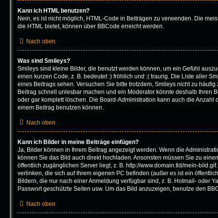
Kann ich HTML benutzen?
Nein, es ist nicht möglich, HTML-Code in Beiträgen zu verwenden. Die mei
die HTML bietet, können über BBCode erreicht werden.
Nach oben
Was sind Smileys?
Smileys sind kleine Bilder, die benutzt werden können, um ein Gefühl auszu
einen kurzen Code, z. B. bedeutet :) fröhlich und :( traurig. Die Liste aller
eines Beitrags sehen. Versuchen Sie bitte trotzdem, Smileys nicht zu häufi
Beitrag schnell unlesbar machen und ein Moderator könnte deshalb Ihren B
oder gar komplett löschen. Die Board-Administration kann auch die Anzahl d
einem Beitrag benutzen können.
Nach oben
Kann ich Bilder in meine Beiträge einfügen?
Ja, Bilder können in Ihrem Beitrag angezeigt werden. Wenn die Administrat
können Sie das Bild auch direkt hochladen. Ansonsten müssen Sie zu einem
öffentlich zugänglichen Server liegt, z. B. http://www.domain.tld/mein-bild.gi
verlinken, die sich auf Ihrem eigenen PC befinden (außer es ist ein öffentli
Bildern, die nur nach einer Anmeldung verfügbar sind, z. B. Hotmail- oder 
Passwort geschützte Seiten usw. Um das Bild anzuzeigen, benutze den BBC
Nach oben