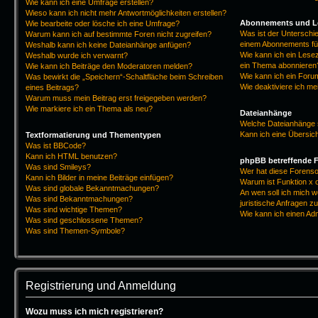
Wie kann ich eine Umfrage erstellen?
Wieso kann ich nicht mehr Antwortmöglichkeiten erstellen?
Abonnements und L
Wie bearbeite oder lösche ich eine Umfrage?
Was ist der Untersch
Warum kann ich auf bestimmte Foren nicht zugreifen?
einem Abonnements fü
Weshalb kann ich keine Dateianhänge anfügen?
Wie kann ich ein Lese
Weshalb wurde ich verwarnt?
ein Thema abonnieren
Wie kann ich Beiträge den Moderatoren melden?
Wie kann ich ein Foru
Was bewirkt die „Speichern“-Schaltfläche beim Schreiben
Wie deaktiviere ich m
eines Beitrags?
Warum muss mein Beitrag erst freigegeben werden?
Wie markiere ich ein Thema als neu?
Dateianhänge
Welche Dateianhänge 
Kann ich eine Übersich
Textformatierung und Thementypen
Was ist BBCode?
Kann ich HTML benutzen?
phpBB betreffende 
Was sind Smileys?
Wer hat diese Forenso
Kann ich Bilder in meine Beiträge einfügen?
Warum ist Funktion x o
Was sind globale Bekanntmachungen?
An wen soll ich mich 
Was sind Bekanntmachungen?
juristische Anfragen z
Was sind wichtige Themen?
Wie kann ich einen Ad
Was sind geschlossene Themen?
Was sind Themen-Symbole?
Registrierung und Anmeldung
Wozu muss ich mich registrieren?