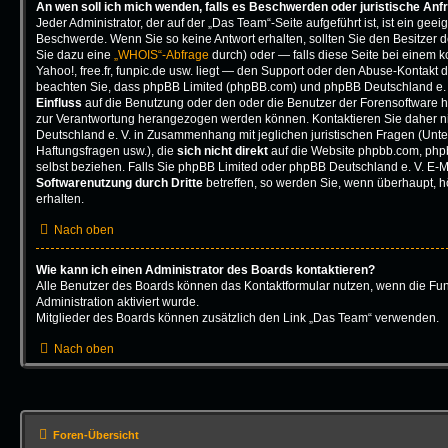
An wen soll ich mich wenden, falls es Beschwerden oder juristische An
Jeder Administrator, der auf der „Das Team“-Seite aufgeführt ist, ist ein geeig
Beschwerde. Wenn Sie so keine Antwort erhalten, sollten Sie den Besitzer 
Sie dazu eine
„WHOIS“-Abfrage
durch) oder — falls diese Seite bei einem 
Yahoo!, free.fr, funpic.de usw. liegt — den Support oder den Abuse-Kontakt d
beachten Sie, dass phpBB Limited (phpBB.com) und phpBB Deutschland e.
Einfluss
auf die Benutzung oder den oder die Benutzer der Forensoftware h
zur Verantwortung herangezogen werden können. Kontaktieren Sie daher 
Deutschland e. V. in Zusammenhang mit jeglichen juristischen Fragen (Unt
Haftungsfragen usw.), die
sich nicht direkt
auf die Website phpbb.com, php
selbst beziehen. Falls Sie phpBB Limited oder phpBB Deutschland e. V. E-Ma
Softwarenutzung durch Dritte
betreffen, so werden Sie, wenn überhaupt, 
erhalten.
Nach oben
Wie kann ich einen Administrator des Boards kontaktieren?
Alle Benutzer des Boards können das Kontaktformular nutzen, wenn die Fun
Administration aktiviert wurde.
Mitglieder des Boards können zusätzlich den Link „Das Team“ verwenden.
Nach oben
Foren-Übersicht