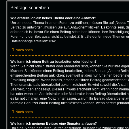
Beiträge schreiben
Wie erstelle ich ein neues Thema oder eine Antwort?
Um ein neues Thema in einem Forum zu eröffnen, müssen Sie auf „Neues T
Beitrag zu antworten, müssen Sie auf „Antworten“ klicken. Es könnte sein, d
erforderlich ist, bevor Sie einen Beitrag schreiben können. Ihre Berechtigu
Foren- und der Beitragsansicht aufgelistet. Z. B. „Sie dürfen neue Themen ers
Dateianhänge erstellen“ usw.
Nach oben
Wie kann ich einen Beitrag bearbeiten oder löschen?
Wenn Sie nicht Administrator oder Moderator sind, können Sie nur Ihre eig
löschen. Sie können einen Beitrag bearbeiten, indem Sie das „Ändere Beitr
entsprechenden Beitrag anklicken; eventuell ist dies nur für einen begrenzt
Erstellung möglich. Wenn bereits jemand auf Ihren Beitrag geantwortet hat, w
Themenansicht als überarbeitet gekennzeichnet. Es wird sowohl die Anzahl a
Bearbeitungen angezeigt. Dieser Hinweis erscheint nicht, wenn noch nieman
hat oder wenn ein Administrator oder Moderator Ihren Beitrag überarbeitet ha
es für nötig halten, eine Notiz hinterlassen, warum Ihr Beitrag überarbeitet 
normale Benutzer einen Beitrag nicht löschen können, wenn bereits jemand 
Nach oben
Wie kann ich meinem Beitrag eine Signatur anfügen?
Um eine Signatur an Ihren Beitrag anzufügen, müssen Sie zunächst eine sol