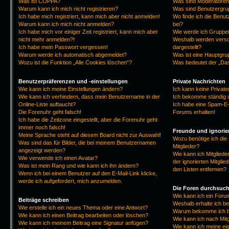
Was ist COPPA?
Was sind Moderatore
Warum kann ich mich nicht registrieren?
Was sind Benutzergr
Ich habe mich registriert, kann mich aber nicht anmelden!
Wo finde ich die Benut
Warum kann ich mich nicht anmelden?
bei?
Ich habe mich vor einiger Zeit registriert, kann mich aber
Wie werde ich Gruppen
nicht mehr anmelden?!
Weshalb werden versc
Ich habe mein Passwort vergessen!
dargestellt?
Warum werde ich automatisch abgemeldet?
Was ist eine Hauptgr
Wozu ist die Funktion „Alle Cookies löschen“?
Was bedeutet der „Das
Benutzerpräferenzen und -einstellungen
Private Nachrichten
Wie kann ich meine Einstellungen ändern?
Ich kann keine Privat
Wie kann ich verhindern, dass mein Benutzername in der
Ich bekomme ständig 
Online-Liste auftaucht?
Ich habe eine Spam-E-
Die Forenuhr geht falsch!
Forums erhalten!
Ich habe die Zeitzone eingestellt, aber die Forenuhr geht
immer noch falsch!
Freunde und ignorier
Meine Sprache steht auf diesem Board nicht zur Auswahl!
Wozu benötige ich die 
Was sind das für Bilder, die bei meinem Benutzernamen
Mitglieder?
angezeigt werden?
Wie kann ich Mitgliede
Wie verwende ich einen Avatar?
der ignorierten Mitgli
Was ist mein Rang und wie kann ich ihn ändern?
den Listen entfernen?
Wenn ich bei einem Benutzer auf den E-Mail-Link klicke,
werde ich aufgefordert, mich anzumelden.
Die Foren durchsuc
Wie kann ich ein For
Beiträge schreiben
Weshalb erhalte ich b
Wie erstelle ich ein neues Thema oder eine Antwort?
Warum bekomme ich be
Wie kann ich einen Beitrag bearbeiten oder löschen?
Wie kann ich nach Mit
Wie kann ich meinem Beitrag eine Signatur anfügen?
Wie kann ich meine ei