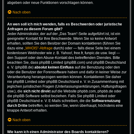
abgeben oder neue Funktionen vorschlagen können.
Nach oben
An wen soll ich mich wenden, falls es Beschwerden oder juristische
Anfragen zu diesem Forum gibt?
Jeder Administrator, der auf der „Das Team“-Seite aufgeführt ist, ist ein
geeigneter Kontakt für Ihre Beschwerde. Wenn Sie so keine Antwort
erhalten, sollten Sie den Besitzer der Domain kontaktieren (führen Sie
dazu eine
„WHOIS“-Abfrage
durch) oder — falls diese Seite bei einem
kostenlosen Webhoster wie z. B. Yahoo!, free.fr, funpic.de usw. liegt —
den Support oder den Abuse-Kontakt des betreffenden Dienstes. Bitte
beachten Sie, dass phpBB Limited (phpBB.com) und phpBB Deutschland
e. V. (phpBB.de)
absolut keinen Einfluss
auf die Benutzung oder den
oder die Benutzer der Forensoftware haben und dafür in keiner Weise zur
Verantwortung herangezogen werden können. Kontaktieren Sie daher
nie phpBB Limited oder phpBB Deutschland e. V. in Zusammenhang mit
jeglichen juristischen Fragen (Unterlassungserklärungen, Haftungsfragen
usw.), die
sich nicht direkt
auf die Website phpbb.com, phpbb.de oder
die phpBB-Software selbst beziehen. Falls Sie phpBB Limited oder
phpBB Deutschland e. V. E-Mails schreiben, die die
Softwarenutzung
durch Dritte
betreffen, so werden Sie, wenn überhaupt, höchstens eine
knappe Antwort erhalten.
Nach oben
Wie kann ich einen Administrator des Boards kontaktieren?