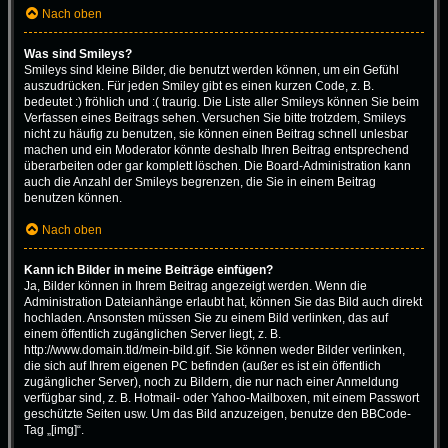
Nach oben
Was sind Smileys?
Smileys sind kleine Bilder, die benutzt werden können, um ein Gefühl
auszudrücken. Für jeden Smiley gibt es einen kurzen Code, z. B.
bedeutet :) fröhlich und :( traurig. Die Liste aller Smileys können Sie beim
Verfassen eines Beitrags sehen. Versuchen Sie bitte trotzdem, Smileys
nicht zu häufig zu benutzen, sie können einen Beitrag schnell unlesbar
machen und ein Moderator könnte deshalb Ihren Beitrag entsprechend
überarbeiten oder gar komplett löschen. Die Board-Administration kann
auch die Anzahl der Smileys begrenzen, die Sie in einem Beitrag
benutzen können.
Nach oben
Kann ich Bilder in meine Beiträge einfügen?
Ja, Bilder können in Ihrem Beitrag angezeigt werden. Wenn die
Administration Dateianhänge erlaubt hat, können Sie das Bild auch direkt
hochladen. Ansonsten müssen Sie zu einem Bild verlinken, das auf
einem öffentlich zugänglichen Server liegt, z. B.
http://www.domain.tld/mein-bild.gif. Sie können weder Bilder verlinken,
die sich auf Ihrem eigenen PC befinden (außer es ist ein öffentlich
zugänglicher Server), noch zu Bildern, die nur nach einer Anmeldung
verfügbar sind, z. B. Hotmail- oder Yahoo-Mailboxen, mit einem Passwort
geschützte Seiten usw. Um das Bild anzuzeigen, benutze den BBCode-
Tag „[img]“.