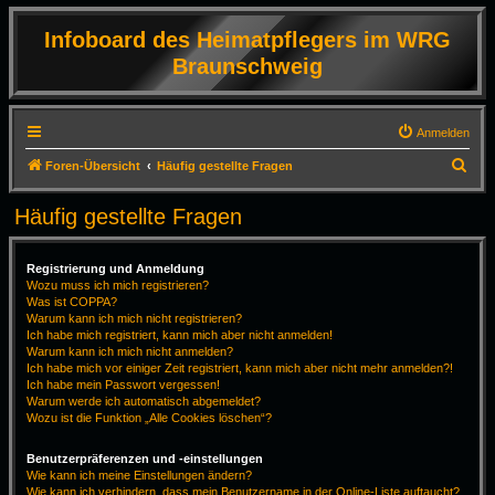
Infoboard des Heimatpflegers im WRG
Braunschweig
Anmelden
S
Foren-Übersicht
Häufig gestellte Fragen
u
Häufig gestellte Fragen
c
h
Registrierung und Anmeldung
e
Wozu muss ich mich registrieren?
Was ist COPPA?
Warum kann ich mich nicht registrieren?
Ich habe mich registriert, kann mich aber nicht anmelden!
Warum kann ich mich nicht anmelden?
Ich habe mich vor einiger Zeit registriert, kann mich aber nicht mehr anmelden?!
Ich habe mein Passwort vergessen!
Warum werde ich automatisch abgemeldet?
Wozu ist die Funktion „Alle Cookies löschen“?
Benutzerpräferenzen und -einstellungen
Wie kann ich meine Einstellungen ändern?
Wie kann ich verhindern, dass mein Benutzername in der Online-Liste auftaucht?