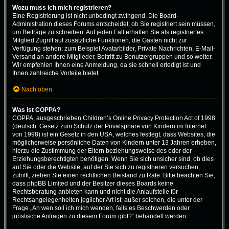
Wozu muss ich mich registrieren?
Eine Registrierung ist nicht unbedingt zwingend. Die Board-
Administration dieses Forums entscheidet, ob Sie registriert sein müssen,
um Beiträge zu schreiben. Auf jeden Fall erhalten Sie als registriertes
Mitglied Zugriff auf zusätzliche Funktionen, die Gästen nicht zur
Verfügung stehen: zum Beispiel Avatarbilder, Private Nachrichten, E-Mail-
Versand an andere Mitglieder, Beitritt zu Benutzergruppen und so weiter.
Wir empfehlen Ihnen eine Anmeldung, da sie schnell erledigt ist und
Ihnen zahlreiche Vorteile bietet.
Nach oben
Was ist COPPA?
COPPA, ausgeschrieben Children’s Online Privacy Protection Act of 1998
(deutsch: Gesetz zum Schutz der Privatsphäre von Kindern im Internet
von 1998) ist ein Gesetz in den USA, welches festlegt, dass Websites, die
möglicherweise persönliche Daten von Kindern unter 13 Jahren erheben,
hierzu die Zustimmung der Eltern beziehungsweise des oder der
Erziehungsberechtigten benötigen. Wenn Sie sich unsicher sind, ob dies
auf Sie oder die Website, auf der Sie sich zu registrieren versuchen,
zutrifft, ziehen Sie einen rechtlichen Beistand zu Rate. Bitte beachten Sie,
dass phpBB Limited und der Besitzer dieses Boards keine
Rechtsberatung anbieten kann und nicht die Anlaufstelle für
Rechtsangelegenheiten jeglicher Art ist; außer solchen, die unter der
Frage „An wen soll ich mich wenden, falls es Beschwerden oder
juristische Anfragen zu diesem Forum gibt?“ behandelt werden.