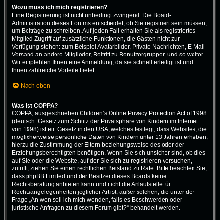
Wozu muss ich mich registrieren?
Eine Registrierung ist nicht unbedingt zwingend. Die Board-
Administration dieses Forums entscheidet, ob Sie registriert sein müssen,
um Beiträge zu schreiben. Auf jeden Fall erhalten Sie als registriertes
Mitglied Zugriff auf zusätzliche Funktionen, die Gästen nicht zur
Verfügung stehen: zum Beispiel Avatarbilder, Private Nachrichten, E-Mail-
Versand an andere Mitglieder, Beitritt zu Benutzergruppen und so weiter.
Wir empfehlen Ihnen eine Anmeldung, da sie schnell erledigt ist und
Ihnen zahlreiche Vorteile bietet.
Nach oben
Was ist COPPA?
COPPA, ausgeschrieben Children’s Online Privacy Protection Act of 1998
(deutsch: Gesetz zum Schutz der Privatsphäre von Kindern im Internet
von 1998) ist ein Gesetz in den USA, welches festlegt, dass Websites, die
möglicherweise persönliche Daten von Kindern unter 13 Jahren erheben,
hierzu die Zustimmung der Eltern beziehungsweise des oder der
Erziehungsberechtigten benötigen. Wenn Sie sich unsicher sind, ob dies
auf Sie oder die Website, auf der Sie sich zu registrieren versuchen,
zutrifft, ziehen Sie einen rechtlichen Beistand zu Rate. Bitte beachten Sie,
dass phpBB Limited und der Besitzer dieses Boards keine
Rechtsberatung anbieten kann und nicht die Anlaufstelle für
Rechtsangelegenheiten jeglicher Art ist; außer solchen, die unter der
Frage „An wen soll ich mich wenden, falls es Beschwerden oder
juristische Anfragen zu diesem Forum gibt?“ behandelt werden.