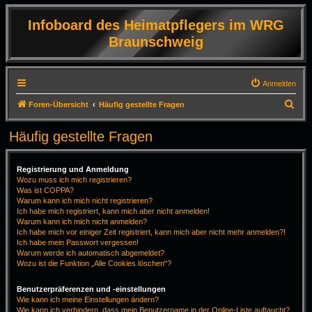
Infoboard des Heimatpflegers im WRG
Braunschweig
Anmelden
S
Foren-Übersicht
Häufig gestellte Fragen
u
Häufig gestellte Fragen
c
h
Registrierung und Anmeldung
e
Wozu muss ich mich registrieren?
Was ist COPPA?
Warum kann ich mich nicht registrieren?
Ich habe mich registriert, kann mich aber nicht anmelden!
Warum kann ich mich nicht anmelden?
Ich habe mich vor einiger Zeit registriert, kann mich aber nicht mehr anmelden?!
Ich habe mein Passwort vergessen!
Warum werde ich automatisch abgemeldet?
Wozu ist die Funktion „Alle Cookies löschen“?
Benutzerpräferenzen und -einstellungen
Wie kann ich meine Einstellungen ändern?
Wie kann ich verhindern, dass mein Benutzername in der Online-Liste auftaucht?