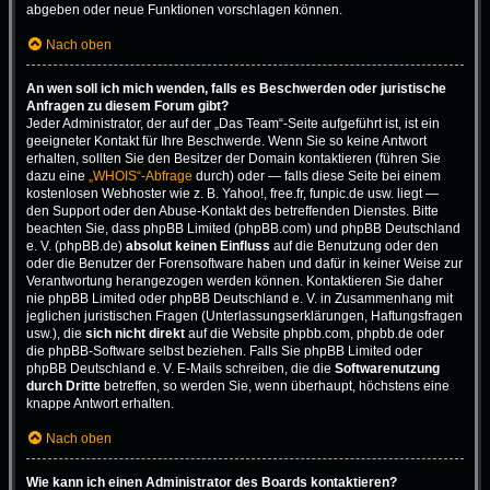
abgeben oder neue Funktionen vorschlagen können.
Nach oben
An wen soll ich mich wenden, falls es Beschwerden oder juristische
Anfragen zu diesem Forum gibt?
Jeder Administrator, der auf der „Das Team“-Seite aufgeführt ist, ist ein
geeigneter Kontakt für Ihre Beschwerde. Wenn Sie so keine Antwort
erhalten, sollten Sie den Besitzer der Domain kontaktieren (führen Sie
dazu eine
„WHOIS“-Abfrage
durch) oder — falls diese Seite bei einem
kostenlosen Webhoster wie z. B. Yahoo!, free.fr, funpic.de usw. liegt —
den Support oder den Abuse-Kontakt des betreffenden Dienstes. Bitte
beachten Sie, dass phpBB Limited (phpBB.com) und phpBB Deutschland
e. V. (phpBB.de)
absolut keinen Einfluss
auf die Benutzung oder den
oder die Benutzer der Forensoftware haben und dafür in keiner Weise zur
Verantwortung herangezogen werden können. Kontaktieren Sie daher
nie phpBB Limited oder phpBB Deutschland e. V. in Zusammenhang mit
jeglichen juristischen Fragen (Unterlassungserklärungen, Haftungsfragen
usw.), die
sich nicht direkt
auf die Website phpbb.com, phpbb.de oder
die phpBB-Software selbst beziehen. Falls Sie phpBB Limited oder
phpBB Deutschland e. V. E-Mails schreiben, die die
Softwarenutzung
durch Dritte
betreffen, so werden Sie, wenn überhaupt, höchstens eine
knappe Antwort erhalten.
Nach oben
Wie kann ich einen Administrator des Boards kontaktieren?