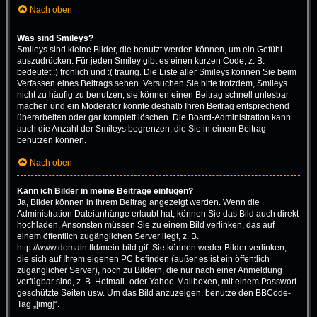
Nach oben
Was sind Smileys?
Smileys sind kleine Bilder, die benutzt werden können, um ein Gefühl
auszudrücken. Für jeden Smiley gibt es einen kurzen Code, z. B.
bedeutet :) fröhlich und :( traurig. Die Liste aller Smileys können Sie beim
Verfassen eines Beitrags sehen. Versuchen Sie bitte trotzdem, Smileys
nicht zu häufig zu benutzen, sie können einen Beitrag schnell unlesbar
machen und ein Moderator könnte deshalb Ihren Beitrag entsprechend
überarbeiten oder gar komplett löschen. Die Board-Administration kann
auch die Anzahl der Smileys begrenzen, die Sie in einem Beitrag
benutzen können.
Nach oben
Kann ich Bilder in meine Beiträge einfügen?
Ja, Bilder können in Ihrem Beitrag angezeigt werden. Wenn die
Administration Dateianhänge erlaubt hat, können Sie das Bild auch direkt
hochladen. Ansonsten müssen Sie zu einem Bild verlinken, das auf
einem öffentlich zugänglichen Server liegt, z. B.
http://www.domain.tld/mein-bild.gif. Sie können weder Bilder verlinken,
die sich auf Ihrem eigenen PC befinden (außer es ist ein öffentlich
zugänglicher Server), noch zu Bildern, die nur nach einer Anmeldung
verfügbar sind, z. B. Hotmail- oder Yahoo-Mailboxen, mit einem Passwort
geschützte Seiten usw. Um das Bild anzuzeigen, benutze den BBCode-
Tag „[img]“.