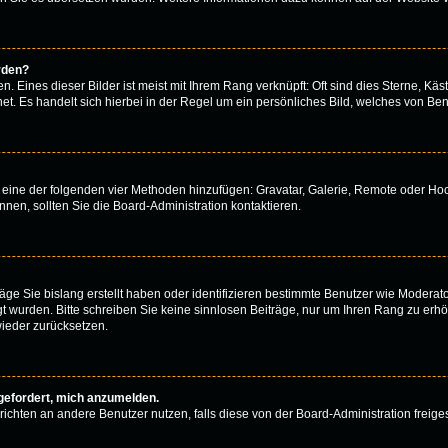
rden?
 Eines dieser Bilder ist meist mit Ihrem Rang verknüpft: Oft sind dies Sterne, Käs
t. Es handelt sich hierbei in der Regel um ein persönliches Bild, welches von Benu
er eine der folgenden vier Methoden hinzufügen: Gravatar, Galerie, Remote oder H
en, sollten Sie die Board-Administration kontaktieren.
äge Sie bislang erstellt haben oder identifizieren bestimmte Benutzer wie Modera
egt wurden. Bitte schreiben Sie keine sinnlosen Beiträge, nur um Ihren Rang zu er
ieder zurücksetzen.
fgefordert, mich anzumelden.
achrichten an andere Benutzer nutzen, falls diese von der Board-Administration fr