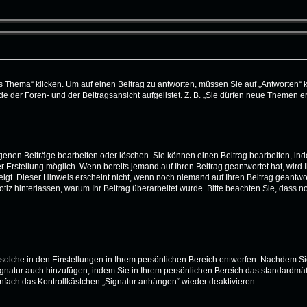
ema“ klicken. Um auf einen Beitrag zu antworten, müssen Sie auf „Antworten“ klick
 der Foren- und der Beitragsansicht aufgelistet. Z. B. „Sie dürfen neue Themen ers
eigenen Beiträge bearbeiten oder löschen. Sie können einen Beitrag bearbeiten, i
er Erstellung möglich. Wenn bereits jemand auf Ihren Beitrag geantwortet hat, wird
igt. Dieser Hinweis erscheint nicht, wenn noch niemand auf Ihren Beitrag geantwor
e Notiz hinterlassen, warum Ihr Beitrag überarbeitet wurde. Bitte beachten Sie, dass
solche in den Einstellungen in Ihrem persönlichen Bereich entwerfen. Nachdem Sie
ignatur auch hinzufügen, indem Sie in Ihrem persönlichen Bereich das standardmä
nfach das Kontrollkästchen „Signatur anhängen“ wieder deaktivieren.