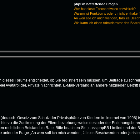
phpBB betreffende Fragen
Wer hat diese Forensoftware entwickelt?
Warum ist Funktion x oder y nicht enthalten
An wen soll ich mich wenden, falls es Besc
Wie kann ich einen Administrator des Board
dieses Forums entscheidet, ob Sie registriert sein müssen, um Beiträge zu schreiben.
iel Avatarbilder, Private Nachrichten, E-Mail-Versand an andere Mitglieder, Beitri
(deutsch: Gesetz zum Schutz der Privatsphäre von Kindern im Internet von 1998) is
hierzu die Zustimmung der Eltern beziehungsweise des oder der Erziehungsberecht
 einen rechtlichen Beistand zu Rate. Bitte beachten Sie, dass phpBB Limited und de
 die unter der Frage „An wen soll ich mich wenden, falls es Beschwerden oder juris