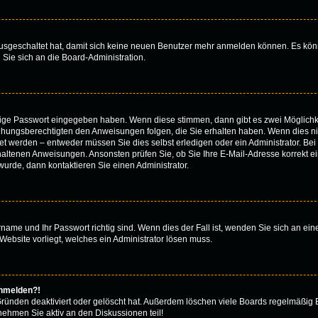
 ausgeschaltet hat, damit sich keine neuen Benutzer mehr anmelden können. Es kön
 Sie sich an die Board-Administration.
htige Passwort eingegeben haben. Wenn diese stimmen, dann gibt es zwei Möglich
iehungsberechtigten den Anweisungen folgen, die Sie erhalten haben. Wenn dies nicht
 werden – entweder müssen Sie dies selbst erledigen oder ein Administrator. Bei de
thaltenen Anweisungen. Ansonsten prüfen Sie, ob Sie Ihre E-Mail-Adresse korrekt 
urde, dann kontaktieren Sie einen Administrator.
rname und Ihr Passwort richtig sind. Wenn dies der Fall ist, wenden Sie sich an ei
Website vorliegt, welches ein Administrator lösen muss.
anmelden?!
Gründen deaktiviert oder gelöscht hat. Außerdem löschen viele Boards regelmäßig B
nehmen Sie aktiv an den Diskussionen teil!