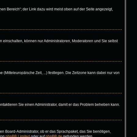
en Bereich“; der Link dazu wird meist oben auf der Seite angezeigt,
n einschalten, können nur Administratoren, Moderatoren und Sie selbst
 (Mitteleuropäische Zeit, ...) festlegen. Die Zeitzone kann dabei nur von
 Kontaktieren Sie einen Administrator, damit er das Problem beheben kann.
inen Board-Administrator, ob er das Sprachpaket, das Sie benötigen,
 von
phpBB Limited
oder auf
phpBB.de
gefunden werden.