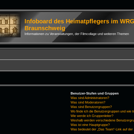
Infoboard des Heimatpflegers im WR
Braunschweig
Informationen zu Veranstaltungen, der Filmcollage und weiteren Themen
Benutzer-Stufen und Gruppen
Was sind Administratoren?
Was sind Moderatoren?
Was sind Benutzergruppen?
Wo finde ich die Benutzergruppen und wie tr
Wie werde ich Gruppenleiter?
Weshalb werden verschiedene Benutzergrup
Was ist eine Hauptgruppe?
Was bedeutet der „Das Team“-Link auf der 