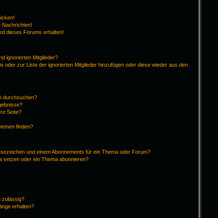
hicken!
 Nachrichten!
ied dieses Forums erhalten!
d ignorierten Mitglieder?
de oder zur Liste der ignorierten Mitglieder hinzufügen oder diese wieder aus den
en durchsuchen?
rgebnisse?
re Seite?
Themen finden?
Lesezeichen und einem Abonnements für ein Thema oder Forum?
ma setzen oder ein Thema abonnieren?
 zulässig?
hänge erhalten?