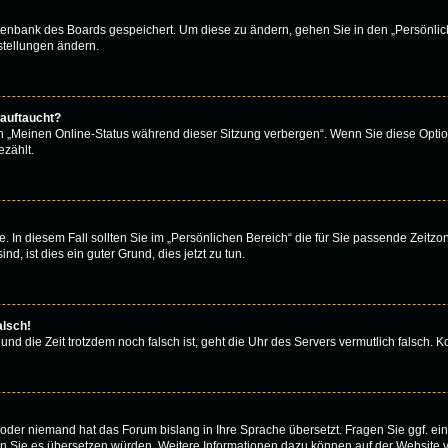
atenbank des Boards gespeichert. Um diese zu ändern, gehen Sie in den „Persönlich
stellungen ändern.
 auftaucht?
on „Meinen Online-Status während dieser Sitzung verbergen“. Wenn Sie diese Optio
zählt.
. In diesem Fall sollten Sie im „Persönlichen Bereich“ die für Sie passende Zeitzone
d, ist dies ein guter Grund, dies jetzt zu tun.
alsch!
 und die Zeit trotzdem noch falsch ist, geht die Uhr des Servers vermutlich falsch.
rt oder niemand hat das Forum bislang in Ihre Sprache übersetzt. Fragen Sie ggf. e
 wenn Sie es übersetzen würden. Weitere Informationen dazu können auf der Website