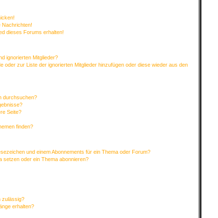
hicken!
 Nachrichten!
ied dieses Forums erhalten!
d ignorierten Mitglieder?
de oder zur Liste der ignorierten Mitglieder hinzufügen oder diese wieder aus den
en durchsuchen?
rgebnisse?
re Seite?
Themen finden?
Lesezeichen und einem Abonnements für ein Thema oder Forum?
ma setzen oder ein Thema abonnieren?
 zulässig?
hänge erhalten?