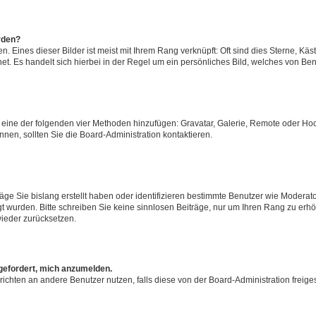
rden?
 Eines dieser Bilder ist meist mit Ihrem Rang verknüpft: Oft sind dies Sterne, Käs
t. Es handelt sich hierbei in der Regel um ein persönliches Bild, welches von Benu
er eine der folgenden vier Methoden hinzufügen: Gravatar, Galerie, Remote oder H
en, sollten Sie die Board-Administration kontaktieren.
äge Sie bislang erstellt haben oder identifizieren bestimmte Benutzer wie Modera
egt wurden. Bitte schreiben Sie keine sinnlosen Beiträge, nur um Ihren Rang zu er
ieder zurücksetzen.
fgefordert, mich anzumelden.
achrichten an andere Benutzer nutzen, falls diese von der Board-Administration fr