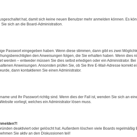
 ausgeschaltet hat, damit sich keine neuen Benutzer mehr anmelden können. Es kön
 Sie sich an die Board-Administration.
htige Passwort eingegeben haben. Wenn diese stimmen, dann gibt es zwei Möglich
iehungsberechtigten den Anweisungen folgen, die Sie erhalten haben. Wenn dies nicht
 werden – entweder müssen Sie dies selbst erledigen oder ein Administrator. Bei de
thaltenen Anweisungen. Ansonsten prüfen Sie, ob Sie Ihre E-Mail-Adresse korrekt 
urde, dann kontaktieren Sie einen Administrator.
rname und Ihr Passwort richtig sind. Wenn dies der Fall ist, wenden Sie sich an ei
Website vorliegt, welches ein Administrator lösen muss.
anmelden?!
Gründen deaktiviert oder gelöscht hat. Außerdem löschen viele Boards regelmäßig B
nehmen Sie aktiv an den Diskussionen teil!