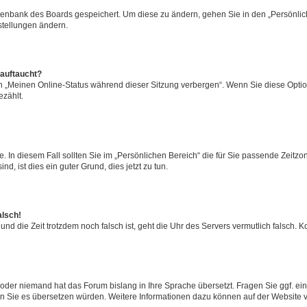
atenbank des Boards gespeichert. Um diese zu ändern, gehen Sie in den „Persönlich
stellungen ändern.
 auftaucht?
on „Meinen Online-Status während dieser Sitzung verbergen“. Wenn Sie diese Optio
zählt.
. In diesem Fall sollten Sie im „Persönlichen Bereich“ die für Sie passende Zeitzone
d, ist dies ein guter Grund, dies jetzt zu tun.
alsch!
 und die Zeit trotzdem noch falsch ist, geht die Uhr des Servers vermutlich falsch.
rt oder niemand hat das Forum bislang in Ihre Sprache übersetzt. Fragen Sie ggf. e
 wenn Sie es übersetzen würden. Weitere Informationen dazu können auf der Website