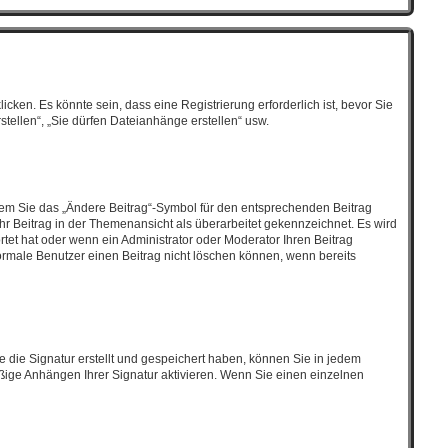
en. Es könnte sein, dass eine Registrierung erforderlich ist, bevor Sie
tellen“, „Sie dürfen Dateianhänge erstellen“ usw.
ndem Sie das „Ändere Beitrag“-Symbol für den entsprechenden Beitrag
 Ihr Beitrag in der Themenansicht als überarbeitet gekennzeichnet. Es wird
tet hat oder wenn ein Administrator oder Moderator Ihren Beitrag
 normale Benutzer einen Beitrag nicht löschen können, wenn bereits
 die Signatur erstellt und gespeichert haben, können Sie in jedem
ßige Anhängen Ihrer Signatur aktivieren. Wenn Sie einen einzelnen