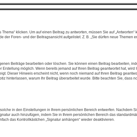
ema“ klicken. Um auf einen Beitrag zu antworten, müssen Sie auf „Antworten“ klick
 der Foren- und der Beitragsansicht aufgelistet. Z. B. „Sie dürfen neue Themen ers
eigenen Beiträge bearbeiten oder löschen. Sie können einen Beitrag bearbeiten, i
er Erstellung möglich. Wenn bereits jemand auf Ihren Beitrag geantwortet hat, wird
igt. Dieser Hinweis erscheint nicht, wenn noch niemand auf Ihren Beitrag geantwor
e Notiz hinterlassen, warum Ihr Beitrag überarbeitet wurde. Bitte beachten Sie, dass
solche in den Einstellungen in Ihrem persönlichen Bereich entwerfen. Nachdem Sie
ignatur auch hinzufügen, indem Sie in Ihrem persönlichen Bereich das standardmä
nfach das Kontrollkästchen „Signatur anhängen“ wieder deaktivieren.