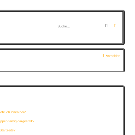
G
Suche
Erweitert
Anmelden
ete ich ihnen bei?
pen farbig dargestellt?
Startseite?