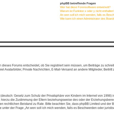
phpBB betreffende Fragen
Wer hat diese Forensoftware entwickelt?
Warum ist Funktion x oder y nicht enthalten
An wen soll ich mich wenden, falls es Besc
Wie kann ich einen Administrator des Board
dieses Forums entscheidet, ob Sie registriert sein müssen, um Beiträge zu schreiben.
iel Avatarbilder, Private Nachrichten, E-Mail-Versand an andere Mitglieder, Beitri
(deutsch: Gesetz zum Schutz der Privatsphäre von Kindern im Internet von 1998) is
hierzu die Zustimmung der Eltern beziehungsweise des oder der Erziehungsberecht
 einen rechtlichen Beistand zu Rate. Bitte beachten Sie, dass phpBB Limited und de
 die unter der Frage „An wen soll ich mich wenden, falls es Beschwerden oder juris