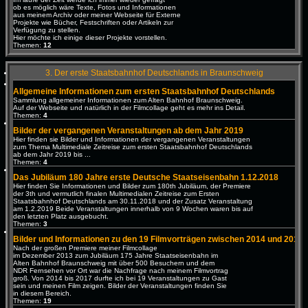
ob es möglich wäre Texte, Fotos und Informationen
aus meinem Archiv oder meiner Webseite für Externe
Projekte wie Bücher, Festschriften oder Artikeln zur
Verfügung zu stellen.
Hier möchte ich einige dieser Projekte vorstellen.
Themen:
12
3. Der erste Staatsbahnhof Deutschlands in Braunschweig
Allgemeine Informationen zum ersten Staatsbahnhof Deutschlands
Sammlung allgemeiner Informationen zum Alten Bahnhof Braunschweig.
Auf der Webseite und natürlich in der Filmcollage geht es mehr ins Detail.
Themen:
4
Bilder der vergangenen Veranstaltungen ab dem Jahr 2019
Hier finden sie Bilder und Informationen der vergangenen Veranstaltungen
zum Thema Multimediale Zeitreise zum ersten Staatsbahnhof Deutschlands
ab dem Jahr 2019 bis ...
Themen:
4
Das Jubiläum 180 Jahre erste Deutsche Staatseisenbahn 1.12.2018
Hier finden Sie Informationen und Bilder zum 180th Jubiläum, der Premiere
der 3th und vermutlich finalen Multimedialen Zeitreise zum Ersten
Staatsbahnhof Deutschlands am 30.11.2018 und der Zusatz Veranstaltung
am 1.2.2019 Beide Veranstaltungen innerhalb von 9 Wochen waren bis auf
den letzten Platz ausgebucht.
Themen:
3
Bilder und Informationen zu den 19 Filmvorträgen zwischen 2014 und 2017
Nach der großen Premiere meiner Filmcollage
im Dezember 2013 zum Jubiläum 175 Jahre Staatseisenbahn im
Alten Bahnhof Braunschweig mit über 500 Besuchern und dem
NDR Fernsehen vor Ort war die Nachfrage nach meinem Filmvortrag
groß. Von 2014 bis 2017 durfte ich bei 19 Veranstaltungen zu Gast
sein und meinen Film zeigen. Bilder der Veranstaltungen finden Sie
in diesem Bereich.
Themen:
19