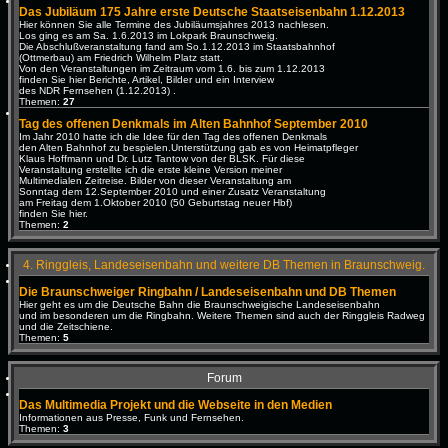
Das Jubiläum 175 Jahre erste Deutsche Staatseisenbahn 1.12.2013
Hier können Sie alle Termine des Jubiläumsjahres 2013 nachlesen.
Los ging es am Sa. 1.6.2013 im Lokpark Braunschweig.
Die Abschlußveranstaltung fand am So.1.12.2013 im Staatsbahnhof
(Ottmerbau) am Friedrich Wilhelm Platz statt.
Von den Veranstaltungen im Zeitraum vom 1.6. bis zum 1.12.2013
finden Sie hier Berichte, Artikel, Bilder und ein Interview
des NDR Fernsehen (1.12.2013) .
Themen:
27
Tag des offenen Denkmals im Alten Bahnhof September 2010
Im Jahr 2010 hatte ich die Idee für den Tag des offenen Denkmals
den Alten Bahnhof zu bespielen.Unterstützung gab es von Heimatpfleger
Klaus Hoffmann und Dr. Lutz Tantow von der BLSK. Für diese
Veranstaltung erstellte ich die erste kleine Version meiner
Multimedialen Zeitreise. Bilder von dieser Veranstaltung am
Sonntag dem 12.September 2010 und einer Zusatz Veranstaltung
am Freitag dem 1.Oktober 2010 (50 Geburtstag neuer Hbf)
finden Sie hier.
Themen:
2
4. Ringgleis, Landeseisenbahn und weitere DB Themen in Braunschweig.
Die Braunschweiger Ringbahn / Landeseisenbahn und DB Themen
Hier geht es um die Deutsche Bahn die Braunschweigische Landeseisenbahn
und im besonderen um die Ringbahn. Weitere Themen sind auch der Ringgleis Radweg
und die Zeitschiene.
Themen:
5
Forum
Das Multimedia Projekt und die Webseite in den Medien
Informationen aus Presse, Funk und Fernsehen.
Themen:
3